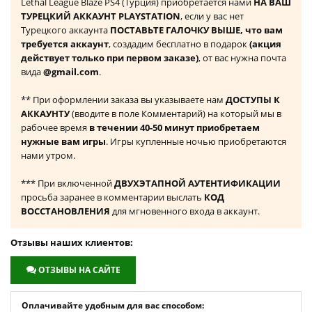
Lethal League Blaze PS4 (Турция) приобретается нами
НА ВАШ
ТУРЕЦКИЙ АККАУНТ PLAYSTATION
, если у вас нет
Турецкого аккаунта
ПОСТАВЬТЕ ГАЛОЧКУ ВЫШЕ, что вам
требуется аккаунт
, создадим бесплатно в подарок
(акция
действует только при первом заказе)
, от вас нужна почта
вида
@gmail.com
.
** При оформлении заказа вы указываете нам
ДОСТУПЫ К
АККАУНТУ
(вводите в поле Комментарий) на который мы в
рабочее время
в течении 40-50 минут приобретаем
нужные вам игры
. Игры купленные ночью приобретаются
нами утром.
*** При включенной
ДВУХЭТАПНОЙ АУТЕНТИФИКАЦИИ
просьба заранее в комментарии выслать
КОД
ВОССТАНОВЛЕНИЯ
для мгновенного входа в аккаунт.
Отзывы наших клиентов:
ОТЗЫВЫ НА САЙТЕ
Оплачивайте удобным для вас способом: