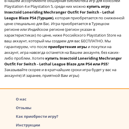
В нашем ассортименте обширная библиотека игр для консолей
Playstation 4 и Playstation 5, среди них можно
купить игру
Insectoid Loneriding Mechranger Outfit For Switch - Lethal
League Blaze PS4 (Турция)
, которая приобретается по сниженной
цене специально для Вас. Игра приобретается в Турецком
регионе или Индийском регионе (регион указан в
характеристиках) по цене, ниже Российского Playstation Store на
ваш аккаунт, который мы создаем для вас БЕСПЛАТНО. Мы
гарантируем, что после
приобретения игры
и покупки на
аккаунт, игра навсегда останется на Вашем аккаунте, без каких-
либо проблем. Хотите
купить Insectoid Loneriding Mechranger
Outfit For Switch - Lethal League Blaze для PS4 или PS5
?
Заказывайте скорее и в кратчайшие сроки игра будет у вас на
аккаунте) И заранее, приятной Вам игры)
О нас
Отзывы
Как приобрести игру?
Инструкции