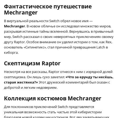
Фантастическое путешествие
Mechranger
В виртуальной реальности Switch обрел новое имя —
Mechranger
. В новом обличье он исследовал множество миров,
раскрывая истинные тайны вселенной. Вернувшись в привычный
мир, Switch рассказал о своих невероятных приключениях своему
другу Raptor. Особое внимание он уделил истории о том, как Rex,
основатель «Ситинетикс», стал причиной превращения Latch в
киборга.
Скептицизм Raptor
Несмотря на все рассказы, Raptor отнесся к ним с изрядной долей
скептицизма. Он лишь сухо заметил:
«Что за ерунду ты несёшь,
старая жестянка?»
Этот дружеский комментарий был сказан с
добротой и легким недоверием.
Коллекция костюмов Mechranger
Для поклонников приключений Switch представляется
уникальная возможность стать частью этой киберистории
благодаря новой коллекции костюмов. Вот два захватывающих