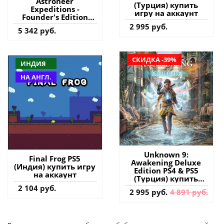
Astroneer
(Турция) купить
Expeditions -
игру на аккаунт
Founder's Edition
(Early Access) PS5
2 995 руб.
5 342 руб.
(Индия) купить
СКИДКА -39%
ИНДИЯ
НА АНГЛ.
Unknown 9:
Final Frog PS5
Awakening Deluxe
(Индия) купить игру
Edition PS4 & PS5
на аккаунт
(Турция) купить
игру на аккаунт
2 104 руб.
2 995 руб.
4 891 руб.