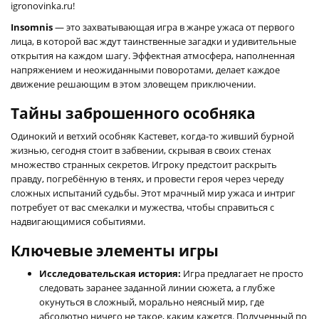
igronovinka.ru!
Insomnis
— это захватывающая игра в жанре ужаса от первого
лица, в которой вас ждут таинственные загадки и удивительные
открытия на каждом шагу. Эффектная атмосфера, наполненная
напряжением и неожиданными поворотами, делает каждое
движение решающим в этом зловещем приключении.
Тайны заброшенного особняка
Одинокий и ветхий особняк Кастевет, когда-то живший бурной
жизнью, сегодня стоит в забвении, скрывая в своих стенах
множество странных секретов. Игроку предстоит раскрыть
правду, погребённую в тенях, и провести героя через череду
сложных испытаний судьбы. Этот мрачный мир ужаса и интриг
потребует от вас смекалки и мужества, чтобы справиться с
надвигающимися событиями.
Ключевые элементы игры
Исследовательская история:
Игра предлагает не просто
следовать заранее заданной линии сюжета, а глубже
окунуться в сложный, морально неясный мир, где
абсолютно ничего не такое, каким кажется. Полученный по