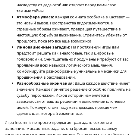
наследству от деда особняк откроет перед вами свои
тёмные тайны.
Атмосфера ужаса:
Каждая комната особняка в Кастевет —
это новый вызов. Пространства видоизменяются, а
страшные образы оживают, превращая путешествие в
настоящую борьбу за выживание. Стремитесь убежать от
прошлого, пока это всё ещё возможно!
Инновационные загадки:
На протяжении игры вам
предстоит решать как аналоговые, так и цифровые
головоломки. Они тщательно продуманы и требуют от вас
проявления всех навыков логического мышления.
Комбинируйте разнообразные уникальные механики для
продвижения в расследовании.
Разнообразные окончания:
Ваша каждое действие имеет
значение. Каждое принятое решение способно повлиять на
судьбу персонажей. Исход истории изменяется в
зависимости от ваших решений и выполнения ключевых
целей. Пожалуй, стоит подумать дважды, прежде чем
сделать шаг, который изменит все.
Игра Insomnis не просто предлагает разгадать секреты и
выполнить миссионные задачи, она бросает вызов вашему
логическому мышлению и интуиции. Погрузитесь в эту тёмную и