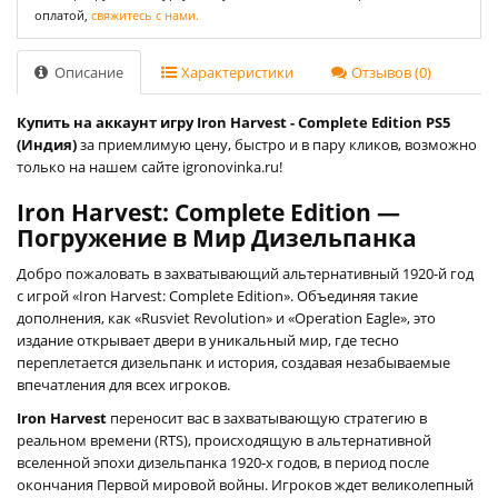
оплатой,
свяжитесь с нами.
Описание
Характеристики
Отзывов (0)
Купить на аккаунт игру Iron Harvest - Complete Edition PS5
(Индия)
за приемлимую цену, быстро и в пару кликов, возможно
только на нашем сайте igronovinka.ru!
Iron Harvest: Complete Edition —
Погружение в Мир Дизельпанка
Добро пожаловать в захватывающий альтернативный 1920-й год
с игрой «Iron Harvest: Complete Edition». Объединяя такие
дополнения, как «Rusviet Revolution» и «Operation Eagle», это
издание открывает двери в уникальный мир, где тесно
переплетается дизельпанк и история, создавая незабываемые
впечатления для всех игроков.
Iron Harvest
переносит вас в захватывающую стратегию в
реальном времени (RTS), происходящую в альтернативной
вселенной эпохи дизельпанка 1920-х годов, в период после
окончания Первой мировой войны. Игроков ждет великолепный