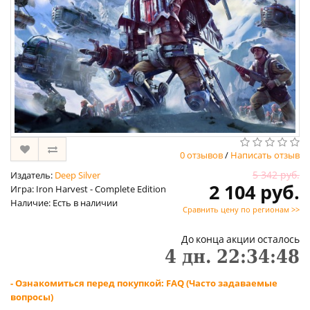
0 отзывов
/
Написать отзыв
5 342 руб.
Издатель:
Deep Silver
2 104 руб.
Игра: Iron Harvest - Complete Edition
Наличие: Есть в наличии
Сравнить цену по регионам >>
До конца акции осталось
4
дн.
22
:
34
:
47
- Ознакомиться перед покупкой: FAQ (Часто задаваемые
вопросы)