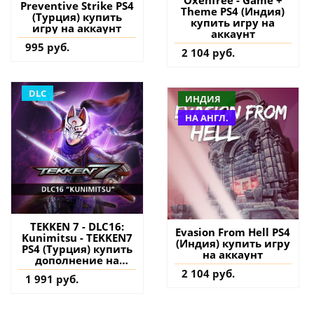
Oxenfree - Game +
Preventive Strike PS4
Theme PS4 (Индия)
(Турция) купить
купить игру на
игру на аккаунт
аккаунт
995 руб.
2 104 руб.
DLC
ИНДИЯ
НА АНГЛ.
TEKKEN 7 - DLC16:
Evasion From Hell PS4
Kunimitsu - TEKKEN7
(Индия) купить игру
PS4 (Турция) купить
на аккаунт
дополнение на
аккаунт
2 104 руб.
1 991 руб.