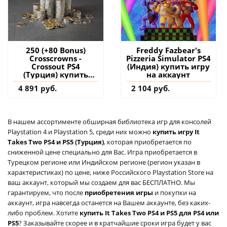
250 (+80 Bonus)
Freddy Fazbear's
Сrosscrowns -
Pizzeria Simulator PS4
Crossout PS4
(Индия) купить игру
(Турция) купить
на аккаунт
дополнение на
4 891 руб.
2 104 руб.
аккаунт
В нашем ассортименте обширная библиотека игр для консолей
Playstation 4 и Playstation 5, среди них можно
купить игру It
Takes Two PS4 и PS5 (Турция)
, которая приобретается по
сниженной цене специально для Вас. Игра приобретается в
Турецком регионе или Индийском регионе (регион указан в
характеристиках) по цене, ниже Российского Playstation Store на
ваш аккаунт, который мы создаем для вас БЕСПЛАТНО. Мы
гарантируем, что после
приобретения игры
и покупки на
аккаунт, игра навсегда останется на Вашем аккаунте, без каких-
либо проблем. Хотите
купить It Takes Two PS4 и PS5 для PS4 или
PS5
? Заказывайте скорее и в кратчайшие сроки игра будет у вас