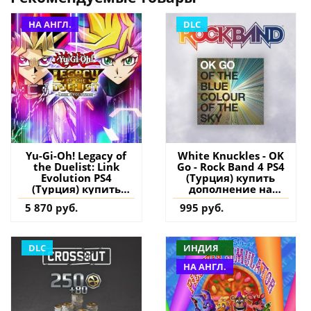
НА АНГЛ.
DLC
Yu-Gi-Oh! Legacy of
White Knuckles - OK
the Duelist: Link
Go - Rock Band 4 PS4
Evolution PS4
(Турция) купить
(Турция) купить
дополнение на
игру на аккаунт
аккаунт
5 870 руб.
995 руб.
DLC
ИНДИЯ
НА АНГЛ.