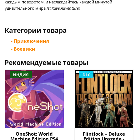
каждым поворотом, и наслаждайтесь каждой минутой
удивительного мира
Jet Kave Adventure
!
Категории товара
- Приключения
- Боевики
Рекомендуемые товары
ИНДИЯ
DLC
OneShot: World
Flintlock – Deluxe
Machine Edition PS4
Edition Upgrade -