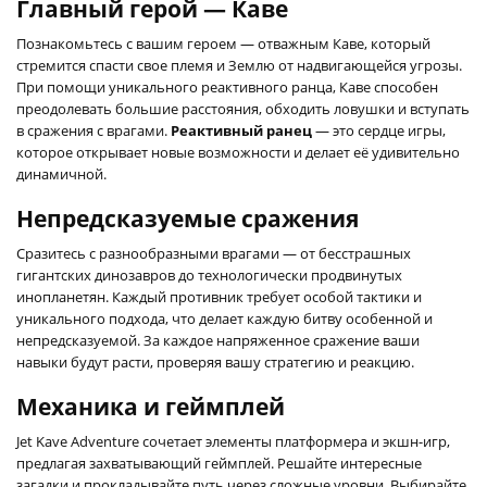
Главный герой — Каве
Познакомьтесь с вашим героем — отважным Каве, который
стремится спасти свое племя и Землю от надвигающейся угрозы.
При помощи уникального реактивного ранца, Каве способен
преодолевать большие расстояния, обходить ловушки и вступать
в сражения с врагами.
Реактивный ранец
— это сердце игры,
которое открывает новые возможности и делает её удивительно
динамичной.
Непредсказуемые сражения
Сразитесь с разнообразными врагами — от бесстрашных
гигантских динозавров до технологически продвинутых
инопланетян. Каждый противник требует особой тактики и
уникального подхода, что делает каждую битву особенной и
непредсказуемой. За каждое напряженное сражение ваши
навыки будут расти, проверяя вашу стратегию и реакцию.
Механика и геймплей
Jet Kave Adventure сочетает элементы платформера и экшн-игр,
предлагая захватывающий геймплей. Решайте интересные
загадки и прокладывайте путь через сложные уровни. Выбирайте