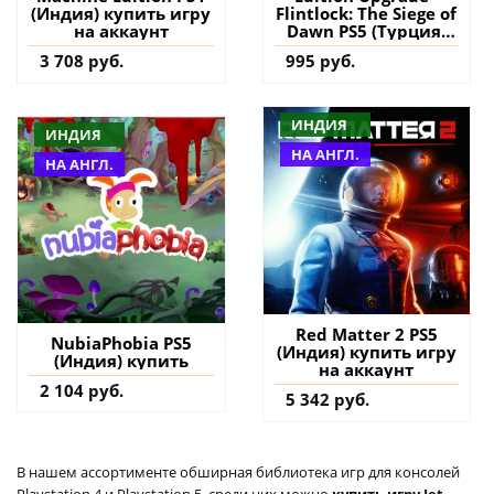
(Индия) купить игру
Flintlock: The Siege of
на аккаунт
Dawn PS5 (Турция)
купить дополнение
3 708 руб.
995 руб.
на аккаунт
ИНДИЯ
ИНДИЯ
НА АНГЛ.
НА АНГЛ.
Red Matter 2 PS5
NubiaPhobia PS5
(Индия) купить игру
(Индия) купить
на аккаунт
2 104 руб.
5 342 руб.
В нашем ассортименте обширная библиотека игр для консолей
Playstation 4 и Playstation 5, среди них можно
купить игру Jet