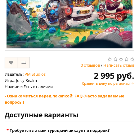
0 отзывов
/
Написать отзыв
2 995 руб.
Издатель:
PM Studios
Игра: Juicy Realm
Сравнить цену по регионам >>
Наличие: Есть в наличии
- Ознакомиться перед покупкой: FAQ (Часто задаваемые
вопросы)
Доступные варианты
Требуется ли вам турецкий аккаунт в подарок?