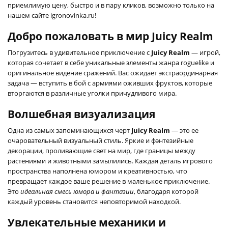
приемлимую цену, быстро и в пару кликов, возможно только на
нашем сайте igronovinka.ru!
Добро пожаловать в мир Juicy Realm
Погрузитесь в удивительное приключение с
Juicy Realm
— игрой,
которая сочетает в себе уникальные элементы жанра roguelike и
оригинальное видение сражений. Вас ожидает экстраординарная
задача — вступить в бой с армиями оживших фруктов, которые
вторгаются в различные уголки причудливого мира.
Волшебная визуализация
Одна из самых запоминающихся черт
Juicy Realm
— это ее
очаровательный визуальный стиль. Яркие и фэнтезийные
декорации, проливающие свет на мир, где границы между
растениями и животными замылились. Каждая деталь игрового
пространства наполнена юмором и креативностью, что
превращает каждое ваше решение в маленькое приключение.
Это
идеальная смесь юмора и фантазии
, благодаря которой
каждый уровень становится неповторимой находкой.
Увлекательные механики и