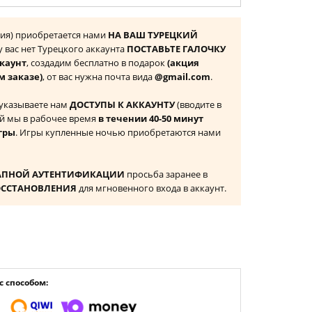
рция) приобретается нами
НА ВАШ ТУРЕЦКИЙ
 у вас нет Турецкого аккаунта
ПОСТАВЬТЕ ГАЛОЧКУ
ккаунт
, создадим бесплатно в подарок
(акция
м заказе)
, от вас нужна почта вида
@gmail.com
.
 указываете нам
ДОСТУПЫ К АККАУНТУ
(вводите в
й мы в рабочее время
в течении 40-50 минут
гры
. Игры купленные ночью приобретаются нами
АПНОЙ АУТЕНТИФИКАЦИИ
просьба заранее в
ОССТАНОВЛЕНИЯ
для мгновенного входа в аккаунт.
 способом: