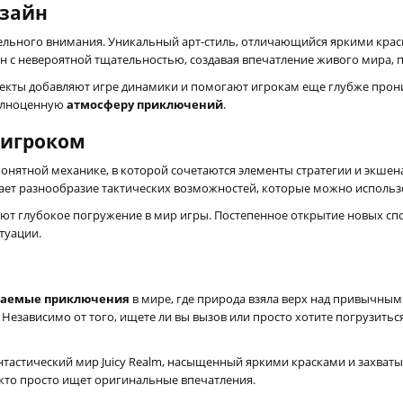
изайн
тдельного внимания. Уникальный арт-стиль, отличающийся яркими кра
н с невероятной тщательностью, создавая впечатление живого мира, 
екты добавляют игре динамики и помогают игрокам еще глубже прони
полноценную
атмосферу приключений
.
 игроком
 понятной механике, в которой сочетаются элементы стратегии и экшен
ет разнообразие тактических возможностей, которые можно использо
т глубокое погружение в мир игры. Постепенное открытие новых спо
туации.
ваемые приключения
в мире, где природа взяла верх над привычны
Независимо от того, ищете ли вы вызов или просто хотите погрузитьс
нтастический мир Juicy Realm, насыщенный яркими красками и захват
 кто просто ищет оригинальные впечатления.