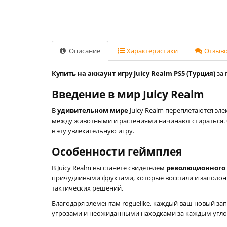
Описание
Характеристики
Отзывов
Купить на аккаунт игру Juicy Realm PS5 (Турция)
за 
Введение в мир Juicy Realm
В
удивительном мире
Juicy Realm переплетаются эле
между животными и растениями начинают стираться. 
в эту увлекательную игру.
Особенности геймплея
В Juicy Realm вы станете свидетелем
революционного
причудливыми фруктами, которые восстали и заполони
тактических решений.
Благодаря элементам roguelike, каждый ваш новый за
угрозами и неожиданными находками за каждым угло