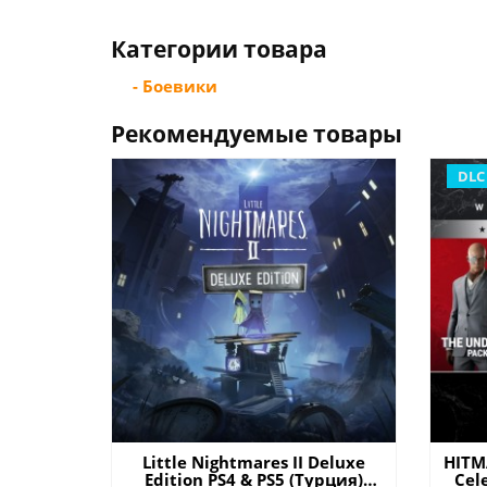
Категории товара
- Боевики
Рекомендуемые товары
DLC
Little Nightmares II Deluxe
HITM
Edition PS4 & PS5 (Турция)
Cel