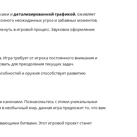
сками и
детализированной графикой
, оживляет
полного неожиданных угроз и забавных моментов.
кнуть в игровой процесс. Звуковое оформление
а. Игра требует от игрока постоянного внимания и
вать для преодоления текущих задач.
собностей и оружия способствует развитию
ми канонами. Познакомьтесь с этими уникальными
я в необычный мир, данная игра предложит то, что вам
ывающими битвами. Этот игровой проект станет