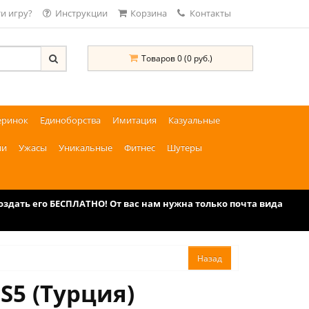
и игру?
Инструкции
Корзина
Контакты
Товаров 0 (0 руб.)
еринок
Единоборства
Имитация
Казуальные
ии
Ужасы
Уникальные
Фитнес
Шутеры
дать его БЕСПЛАТНО! От вас нам нужна только почта вида
S5 (Турция)