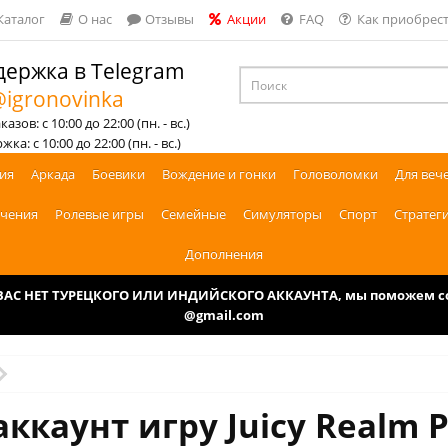
Каталог
О нас
Отзывы
Акции
FAQ
Как приобрест
ержка в Telegram
igronovinka
азов: с 10:00 до 22:00 (пн. - вс.)
ка: с 10:00 до 22:00 (пн. - вс.)
ия
Аркада
Боевики
Вождение и гонки
Головоломки
Для веч
чения
Ролевые игры
Семейные
Симуляторы
Спорт
Стратег
Дополнения
У ВАС НЕТ ТУРЕЦКОГО ИЛИ ИНДИЙСКОГО АККАУНТА, мы поможем соз
@gmail.com
аккаунт игру Juicy Realm P