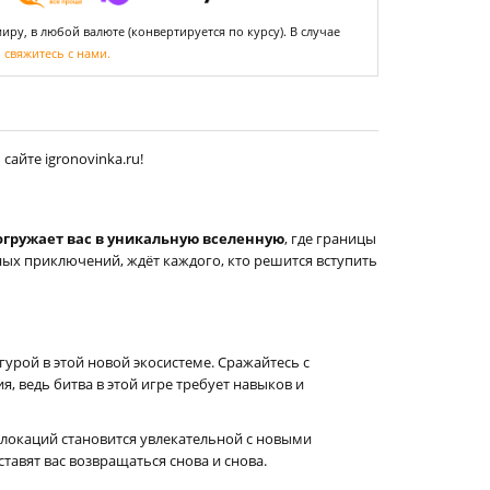
ру, в любой валюте (конвертируется по курсу). В случае
,
свяжитесь с нами.
айте igronovinka.ru!
огружает вас в уникальную вселенную
, где границы
ых приключений, ждёт каждого, кто решится вступить
урой в этой новой экосистеме. Сражайтесь с
 ведь битва в этой игре требует навыков и
 локаций становится увлекательной с новыми
тавят вас возвращаться снова и снова.