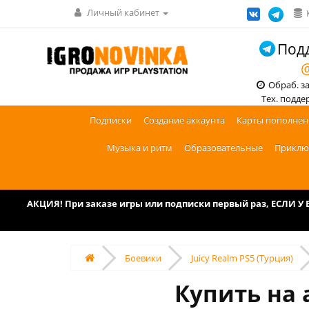
Личный кабинет
Подд
@
Обраб. зак
Тех. поддерж
Подписки
Создание аккаунта
Карты пополнен
Музыка и ритм
Образовательные
Приклю
АКЦИЯ! При заказе игры или подписки первый раз, ЕСЛИ 
Боевики
Juicy Realm PS5 (Турция)
Купить на 