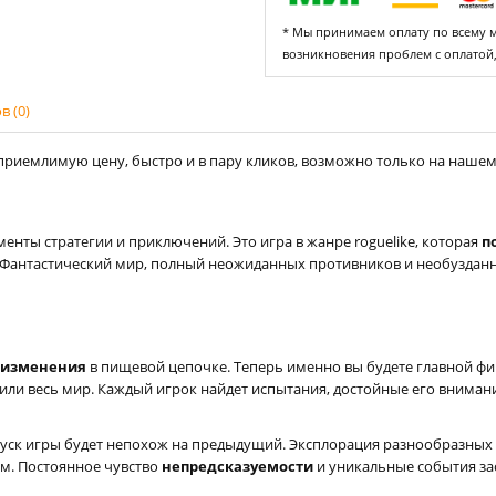
* Мы принимаем оплату по всему ми
возникновения проблем с оплатой
 (0)
приемлимую цену, быстро и в пару кликов, возможно только на нашем с
менты стратегии и приключений. Это игра в жанре roguelike, которая
п
Фантастический мир, полный неожиданных противников и необузданн
 изменения
в пищевой цепочке. Теперь именно вы будете главной фиг
ли весь мир. Каждый игрок найдет испытания, достойные его внимания,
пуск игры будет непохож на предыдущий. Эксплорация разнообразных
м. Постоянное чувство
непредсказуемости
и уникальные события зас