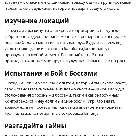
встречам с опасными хищниками, враждующими группировками
и сложными ловушками, которые проверят вашу стойкость.
Изучение Локаций
Перед вами раскинутся обширные территории, где джунгли,
заброшенные деревни, заснеженные горы, мрачные пещеры и
опасные болота смогут испытать ваш дух. Будьте на чеку, ведь
угрозы никогда не исчезают, а барабаны Jumanji могут
прозвучать в любой момент. Расширяйте свой опыт,
прокладывая новые маршруты и улучшая навыки своих героев.
Испытания и Бой с Боссами
С каждым новым уровнем и опытом, который вы накапливаете,
герои становятся сильнее, а их возможности — шире. Вас ждут
столкновения с грозными боссами, такими как хитроумный
Контрабандист и неумолимый Сибирский Тигр. Кто знает,
возможно, вам посчастливится отыскать секретные комнаты,
хранящие давно потерянные сокровища Jumanji.
Разгадайте Тайны
На вашем пути к драгоценному камню предстоит разгадать