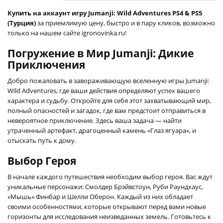
Купить на аккаунт игру Jumanji: Wild Adventures PS4 & PS5
(Турция)
за приемлимую цену, быстро и в пару кликов, возможно
только на нашем сайте igronovinka.ru!
Погружение в Мир Jumanji: Дикие
Приключения
Добро пожаловать в завораживающую вселенную игры Jumanji:
Wild Adventures, где ваши действия определяют успех вашего
характера и судьбу. Откройте для себя этот захватывающий мир,
полный опасностей и загадок, где вам предстоит отправиться в
невероятное приключение. Здесь ваша задача — найти
утраченный артефакт, драгоценный камень «Глаз ягуара», и
отыскать путь к дому.
Выбор Героя
В начале каждого путешествия необходим выбор героя. Вас ждут
уникальные персонажи: Смолдер Брэйвстоун, Руби Раундхаус,
«Мышь» Финбар и Шелли Оберон. Каждый из них обладает
своими особенностями, которые открывают перед вами новые
горизонты для исследования неизведанных земель. Готовьтесь к