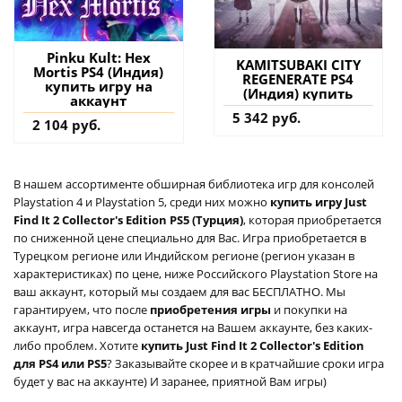
Pinku Kult: Hex
KAMITSUBAKI CITY
Mortis PS4 (Индия)
REGENERATE PS4
купить игру на
(Индия) купить
аккаунт
5 342 руб.
2 104 руб.
В нашем ассортименте обширная библиотека игр для консолей
Playstation 4 и Playstation 5, среди них можно
купить игру Just
Find It 2 Collector's Edition PS5 (Турция)
, которая приобретается
по сниженной цене специально для Вас. Игра приобретается в
Турецком регионе или Индийском регионе (регион указан в
характеристиках) по цене, ниже Российского Playstation Store на
ваш аккаунт, который мы создаем для вас БЕСПЛАТНО. Мы
гарантируем, что после
приобретения игры
и покупки на
аккаунт, игра навсегда останется на Вашем аккаунте, без каких-
либо проблем. Хотите
купить Just Find It 2 Collector's Edition
для PS4 или PS5
? Заказывайте скорее и в кратчайшие сроки игра
будет у вас на аккаунте) И заранее, приятной Вам игры)