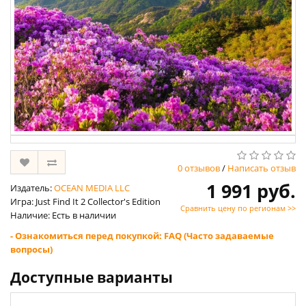
0 отзывов
/
Написать отзыв
1 991 руб.
Издатель:
OCEAN MEDIA LLC
Игра: Just Find It 2 Collector's Edition
Сравнить цену по регионам >>
Наличие: Есть в наличии
- Ознакомиться перед покупкой: FAQ (Часто задаваемые
вопросы)
Доступные варианты