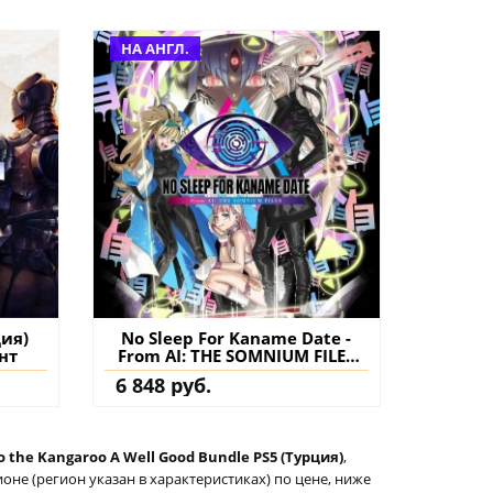
НА АНГЛ.
дия)
No Sleep For Kaname Date -
нт
From AI: THE SOMNIUM FILES
PS4 & PS5 (Турция) купить
6 848 руб.
o the Kangaroo A Well Good Bundle PS5 (Турция)
,
не (регион указан в характеристиках) по цене, ниже