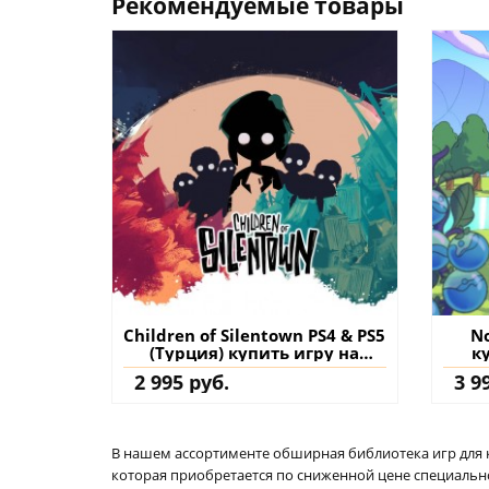
Рекомендуемые товары
Children of Silentown PS4 & PS5
No
(Турция) купить игру на
к
аккаунт
2 995 руб.
3 9
В нашем ассортименте обширная библиотека игр для кон
которая приобретается по сниженной цене специально 