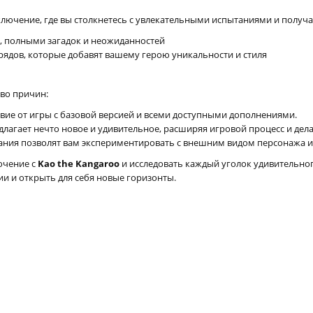
лючение, где вы столкнетесь с увлекательными испытаниями и получ
, полными загадок и неожиданностей
арядов, которые добавят вашему герою уникальности и стиля
во причин:
твие от игры с базовой версией и всеми доступными дополнениями.
длагает нечто новое и удивительное, расширяя игровой процесс и дел
ания позволят вам экспериментировать с внешним видом персонажа и
ючение с
Kao the Kangaroo
и исследовать каждый уголок удивительног
ии и открыть для себя новые горизонты.