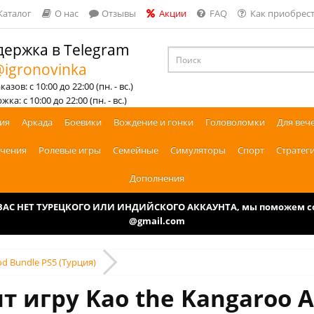
Каталог
О нас
Отзывы
Акции
FAQ
Как приобрест
ержка в Telegram
igronovinka
азов: с 10:00 до 22:00 (пн. - вс.)
ка: с 10:00 до 22:00 (пн. - вс.)
ия
Аркада
Боевики
Вождение и гонки
Головоломки
Для веч
чения
Ролевые игры
Семейные
Симуляторы
Спорт
Стратег
Дополнения
У ВАС НЕТ ТУРЕЦКОГО ИЛИ ИНДИЙСКОГО АККАУНТА, мы поможем соз
@gmail.com
od Bundle PS5 (Турция)
т игру Kao the Kangaroo A