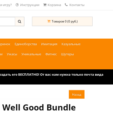
и игру?
Инструкции
Корзина
Контакты
Товаров 0 (0 руб.)
еринок
Единоборства
Имитация
Казуальные
ии
Ужасы
Уникальные
Фитнес
Шутеры
дать его БЕСПЛАТНО! От вас нам нужна только почта вида
 Well Good Bundle