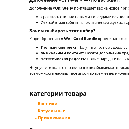
Дополнение «Oh! Well» — что вас ждет?
Дополнение
«Oh! Well»
приглашает вас на новое прик
Сразитесь с пятью новыми Колодцами Вечности
Откройте для себя пять тематических жутких н
Зачем выбирать этот набор?
К приобретению
A Well Good Bundle
кроется множест
Полный комплект
: Получите полное удовольс
Уникальный контент
: Каждое дополнение пре
Эстетическая радость
: Новые наряды и испыт
Не упустите шанс отправиться в незабываемое прикл
возможность насладиться игрой во всем ее великолеп
Категории товара
- Боевики
- Казуальные
- Приключения