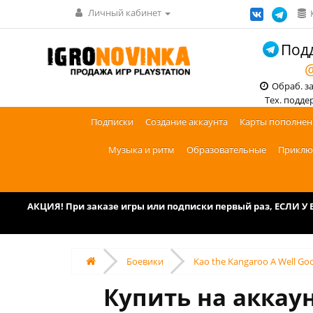
Личный кабинет
Подд
@
Обраб. зак
Тех. поддерж
Подписки
Создание аккаунта
Карты пополнен
Музыка и ритм
Образовательные
Приклю
АКЦИЯ! При заказе игры или подписки первый раз, ЕСЛИ 
Боевики
Kao the Kangaroo A Well Go
Купить на аккаун