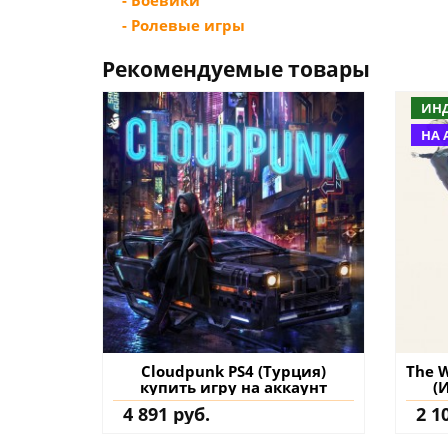
- Боевики
- Ролевые игры
Рекомендуемые товары
ИН
НА 
Cloudpunk PS4 (Турция)
The W
купить игру на аккаунт
(
4 891 руб.
2 1