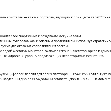
ы
ть кристаллы — ключ к порталам, ведущим к принцессе Каре? Это не п
шайте свое снаряжение и создавайте могучие зелья.
ленным головоломкам и опасным противникам, используя стратегиче
оружия для оказания сопротивления врагам.
 ордой жестоких монстров, включая слизней, скелетов, орков и демон
сных миров в 30 уровне, предлагающих неповторимые испытания.
узки цифровой версии для обеих платформ — PS4 и PS5. Если вы уже вл
5. Владельцы дисков с PS4 должны вставлять диск в PS5 лишь в момент