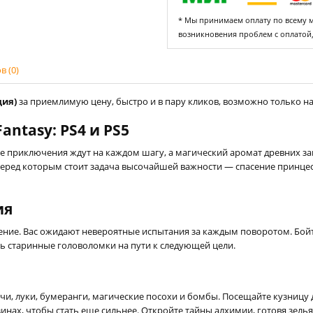
* Мы принимаем оплату по всему ми
возникновения проблем с оплатой
 (0)
ция)
за приемлимую цену, быстро и в пару кликов, возможно только на 
antasy: PS4 и PS5
е приключения ждут на каждом шагу, а магический аромат древних зак
 перед которым стоит задача высочайшей важности — спасение принцес
ия
ние. Вас ожидают невероятные испытания за каждым поворотом. Бойте
ь старинные головоломки на пути к следующей цели.
и, луки, бумеранги, магические посохи и бомбы. Посещайте кузницу
нах, чтобы стать еще сильнее. Откройте тайны алхимии, готовя зелья