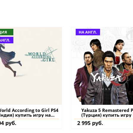
ДИЯ
НА АНГЛ.
АНГЛ.
orld According to Girl PS4
Yakuza 5 Remastered 
Индия) купить игру на
(Турция) купить игру
аккаунт
аккаунт
04 руб.
2 995 руб.