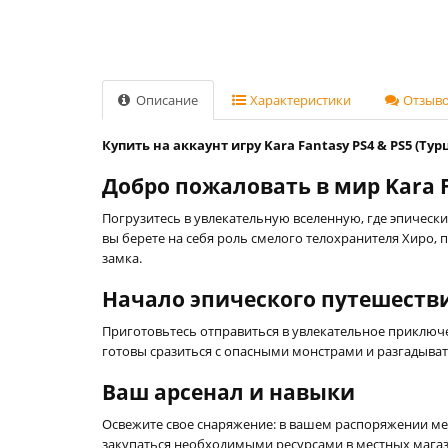
Описание
Характеристики
Отзывов
Купить на аккаунт игру Kara Fantasy PS4 & PS5 (Тур
Добро пожаловать в мир Kara F
Погрузитесь в увлекательную вселенную, где эпически
вы берете на себя роль смелого телохранителя Хиро,
замка.
Начало эпического путешеств
Приготовьтесь отправиться в увлекательное приключе
готовы сразиться с опасными монстрами и разгадыват
Ваш арсенал и навыки
Освежите свое снаряжение: в вашем распоряжении меч
закупаться необходимыми ресурсами в местных магази