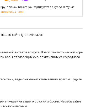
ру, в любой валюте (конвертируется по курсу). В случае
,
свяжитесь с нами.
нашем сайте igronovinka.ru!
линаний витает в воздухе. В этой фантастической игре
сы Кары от зловещих сил, похитивших ее из родного
сь тени, ведь она может стать вашим врагом. Будьте
 для улучшения вашего оружия и брони. Не забывайте
 у мудрой ведьмы.