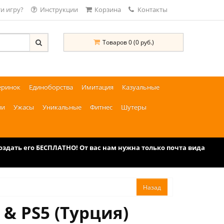
и игру?
Инструкции
Корзина
Контакты
Товаров 0 (0 руб.)
еринок
Единоборства
Имитация
Казуальные
ии
Ужасы
Уникальные
Фитнес
Шутеры
дать его БЕСПЛАТНО! От вас нам нужна только почта вида
 & PS5 (Турция)