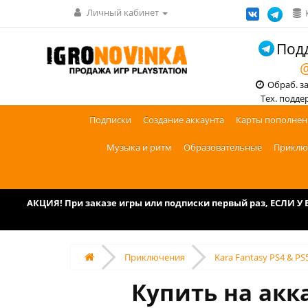
Личный кабинет
Подд
@
Обраб. зак
Тех. поддерж
Подписки
Создание аккаунта
Карты пополнен
Музыка и ритм
Образовательные
Приклю
АКЦИЯ! При заказе игры или подписки первый раз, ЕСЛИ 
Приключения
Kara Fantasy PS4 & PS
Купить на акка