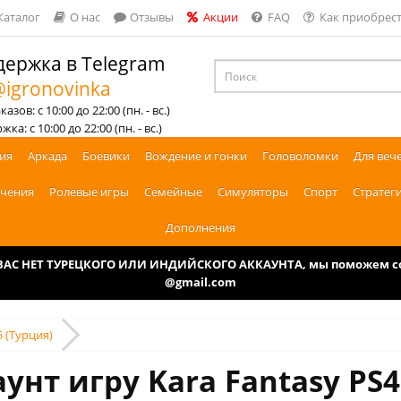
Каталог
О нас
Отзывы
Акции
FAQ
Как приобрест
ержка в Telegram
igronovinka
азов: с 10:00 до 22:00 (пн. - вс.)
ка: с 10:00 до 22:00 (пн. - вс.)
ия
Аркада
Боевики
Вождение и гонки
Головоломки
Для веч
чения
Ролевые игры
Семейные
Симуляторы
Спорт
Стратег
Дополнения
У ВАС НЕТ ТУРЕЦКОГО ИЛИ ИНДИЙСКОГО АККАУНТА, мы поможем соз
@gmail.com
5 (Турция)
унт игру Kara Fantasy PS4