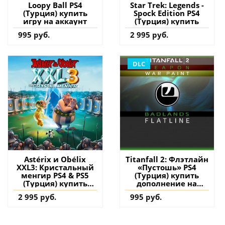
Loopy Ball PS4
Star Trek: Legends -
(Турция) купить
Spock Edition PS4
игру на аккаунт
(Турция) купить
995 руб.
2 995 руб.
DLC
Astérix и Obélix
Titanfall 2: Флэтлайн
XXL3: Кристальный
«Пустошь» PS4
менгир PS4 & PS5
(Турция) купить
(Турция) купить
дополнение на
игру на аккаунт
аккаунт
2 995 руб.
995 руб.