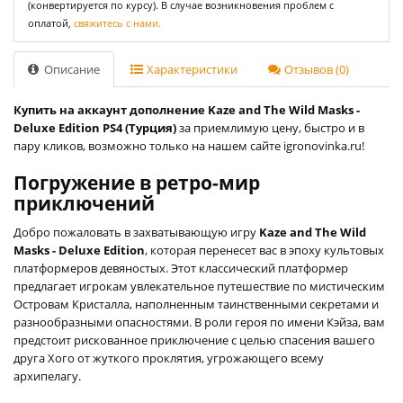
(конвертируется по курсу). В случае возникновения проблем с
оплатой,
свяжитесь с нами.
Описание
Характеристики
Отзывов (0)
Купить на аккаунт дополнение Kaze and The Wild Masks -
Deluxe Edition PS4 (Турция)
за приемлимую цену, быстро и в
пару кликов, возможно только на нашем сайте igronovinka.ru!
Погружение в ретро-мир
приключений
Добро пожаловать в захватывающую игру
Kaze and The Wild
Masks - Deluxe Edition
, которая перенесет вас в эпоху культовых
платформеров девяностых. Этот классический платформер
предлагает игрокам увлекательное путешествие по мистическим
Островам Кристалла, наполненным таинственными секретами и
разнообразными опасностями. В роли героя по имени Кэйза, вам
предстоит рискованное приключение с целью спасения вашего
друга Хого от жуткого проклятия, угрожающего всему
архипелагу.