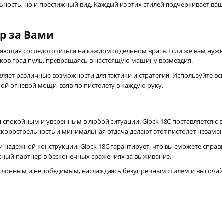
ность, но и престижный вид. Каждый из этих стилей подчеркивает ва
р за Вами
воляющая сосредоточиться на каждом отдельном враге. Если же вам ну
иков град пуль, превращаясь в настоящую машину возмездия.
вляет различные возможности для тактики и стратегии. Используйте 
ой огневой мощи, взяв по пистолету в каждую руку.
я спокойным и уверенным в любой ситуации. Glock 18C поставляется 
скорострельность и минимальная отдача делают этот пистолет незам
надежной конструкции, Glock 18C гарантирует, что вы сможете спра
адежный партнер в бесконечных сражениях за выживание.
реклонным и непобедимым, наслаждаясь безупречным стилем и высоча