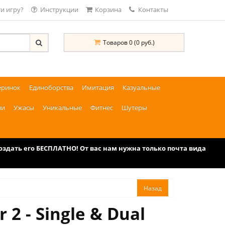
и игру?
Инструкции
Корзина
Контакты
Товаров 0 (0 руб.)
еринок
Единоборства
Имитация
Казуальные
ии
Ужасы
Уникальные
Фитнес
Шутеры
дать его БЕСПЛАТНО! От вас нам нужна только почта вида
2 - Single & Dual