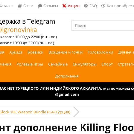
Каталог
О нас
Отзывы
Акции
FAQ
Как приобрест
ержка в Telegram
igronovinka
азов: с 10:00 до 22:00 (пн. - вс.)
ка: с 10:00 до 22:00 (пн. - вс.)
ия
Аркада
Боевики
Вождение и гонки
Головоломки
Для веч
чения
Ролевые игры
Семейные
Симуляторы
Спорт
Стратег
Дополнения
У ВАС НЕТ ТУРЕЦКОГО ИЛИ ИНДИЙСКОГО АККАУНТА, мы поможем соз
@gmail.com
ual Glock 18C Weapon Bundle PS4 (Турция)
т дополнение Killing Floor 