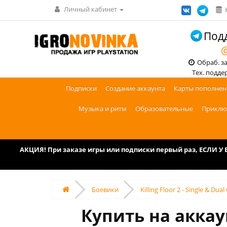
Личный кабинет
Подд
@
Обраб. зак
Тех. поддерж
Подписки
Создание аккаунта
Карты пополнен
Музыка и ритм
Образовательные
Приклю
АКЦИЯ! При заказе игры или подписки первый раз, ЕСЛИ 
Боевики
Killing Floor 2 - Single & D
Купить на аккаун