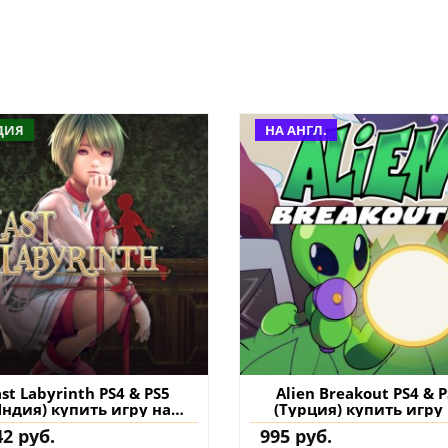
ДИЯ
НА АНГЛ.
ast Labyrinth PS4 & PS5
Alien Breakout PS4 & 
Индия) купить игру на
(Турция) купить игру
аккаунт
аккаунт
42 руб.
995 руб.