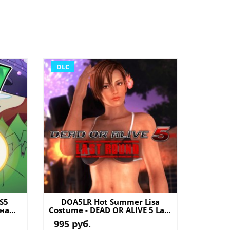
DLC
PS5
DOA5LR Hot Summer Lisa
 на
Costume - DEAD OR ALIVE 5 Last
Round PS4 (Турция) купить
995 руб.
дополнение на аккаунт