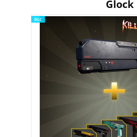
Glock
DLC