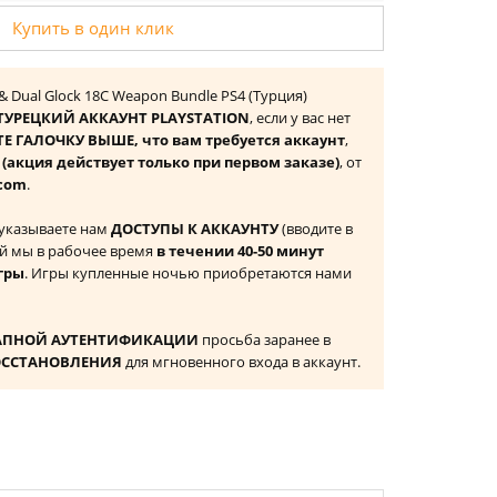
Купить в один клик
le & Dual Glock 18C Weapon Bundle PS4 (Турция)
ТУРЕЦКИЙ АККАУНТ PLAYSTATION
, если у вас нет
Е ГАЛОЧКУ ВЫШЕ, что вам требуется аккаунт
,
к
(акция действует только при первом заказе)
, от
com
.
 указываете нам
ДОСТУПЫ К АККАУНТУ
(вводите в
й мы в рабочее время
в течении 40-50 минут
гры
. Игры купленные ночью приобретаются нами
АПНОЙ АУТЕНТИФИКАЦИИ
просьба заранее в
ОССТАНОВЛЕНИЯ
для мгновенного входа в аккаунт.