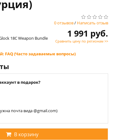
урция)
0 отзывов
/
Написать отзыв
1 991 руб.
al Glock 18C Weapon Bundle
Сравнить цену по регионам >>
й: FAQ (Часто задаваемые вопросы)
нты
аккаунт в подарок?
 нужна почта вида @gmail.com)
В корзину