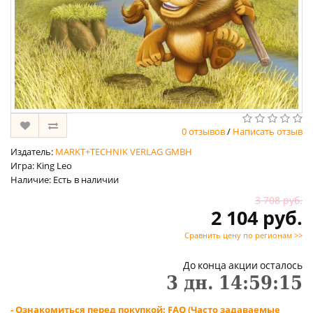
0 отзывов
/
Написать отзыв
Издатель:
MARKT+TECHNIK VERLAG GMBH
Игра: King Leo
Наличие: Есть в наличии
3 708 руб.
2 104 руб.
Сравнить цену по регионам >>
До конца акции осталось
3
дн.
14
:
59
:
15
- Ознакомиться перед покупкой: FAQ (Часто задаваемые