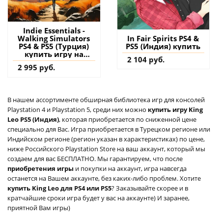
Indie Essentials -
Walking Simulators
In Fair Spirits PS4 &
PS4 & PS5 (Турция)
PS5 (Индия) купить
купить игру на
2 104 руб.
аккаунт
2 995 руб.
В нашем ассортименте обширная библиотека игр для консолей
Playstation 4 и Playstation 5, среди них можно
купить игру King
Leo PS5 (Индия)
, которая приобретается по сниженной цене
специально для Вас. Игра приобретается в Турецком регионе или
Индийском регионе (регион указан в характеристиках) по цене,
ниже Российского Playstation Store на ваш аккаунт, который мы
создаем для вас БЕСПЛАТНО. Мы гарантируем, что после
приобретения игры
и покупки на аккаунт, игра навсегда
останется на Вашем аккаунте, без каких-либо проблем. Хотите
купить King Leo для PS4 или PS5
? Заказывайте скорее и в
кратчайшие сроки игра будет у вас на аккаунте) И заранее,
приятной Вам игры)