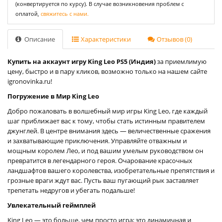
(конвертируется по курсу). В случае возникновения проблем с
оплатой,
свяжитесь с нами.
Описание
Характеристики
Отзывов (0)
Купить на аккаунт игру King Leo PS5 (Индия)
за приемлимую
цену, быстро и в пару кликов, возможно только на нашем сайте
igronovinka.ru!
Погружение в Мир King Leo
Добро пожаловать в волшебный мир игры King Leo, где каждый
шаг приближает вас к тому, чтобы стать истинным правителем
джунглей. В центре внимания здесь — величественные сражения
и захватывающие приключения. Управляйте отважным и
мощным королем Лео, и под вашим умелым руководством он
превратится в легендарного героя. Очарование красочных
ландшафтов вашего королевства, изобретательные препятствия и
грозные враги ждут вас. Пусть ваш пугающий рык заставляет
трепетать недругов и убегать подальше!
Увлекательный геймплей
King Leo — это больше, чем просто игра; это динамичная и