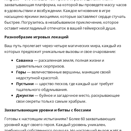
захватывающая платформа, на которой вы проведете массу часов
в удовольствии и возбуждении. Каждое мгновение в игре
насыщено яркими эмоциями, которые заставляют сердце стучать
быстрее. Погрузитесь в незабываемое приключение, которое
оставит неизгладимый отпечаток в вашей геймерской душе.
Разнообразие игровых локаций
Ваш путь пролегает через четыре магических мира, каждый из
которых предложит уникальные вызовы и свое очарование:
Саванна
— раскаленная земля, полная жизни и
удивительных сюрпризов.
Горы
— величественные вершины, манящие своей
недоступной красотой.
Пустыни
— царство песков, где каждый шаг требует
тщательного обдумывания.
Джунгли
— буйное и загадочное место, раскрывающее
свои секреты только самым храбрым.
Захватывающие уровни и битвы с боссами
Готовы к настоящим испытаниям? Более 60 захватывающих
уровней ждут своего героя. Каждый уровень уникален,
требующий собственного подхода. Но настоящий вызов ждёт в