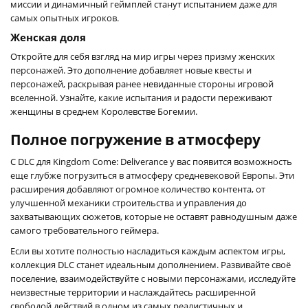
миссии и динамичный геймплей станут испытанием даже для
самых опытных игроков.
Женская доля
Откройте для себя взгляд на мир игры через призму женских
персонажей. Это дополнение добавляет новые квесты и
персонажей, раскрывая ранее невиданные стороны игровой
вселенной. Узнайте, какие испытания и радости переживают
женщины в среднем Королевстве Богемии.
Полное погружение в атмосферу
С DLC для Kingdom Come: Deliverance у вас появится возможность
еще глубже погрузиться в атмосферу средневековой Европы. Эти
расширения добавляют огромное количество контента, от
улучшенной механики строительства и управления до
захватывающих сюжетов, которые не оставят равнодушным даже
самого требовательного геймера.
Если вы хотите полностью насладиться каждым аспектом игры,
коллекция DLC станет идеальным дополнением. Развивайте своё
поселение, взаимодействуйте с новыми персонажами, исследуйте
неизвестные территории и наслаждайтесь расширенной
свободой действий в одном из самых реалистичных и