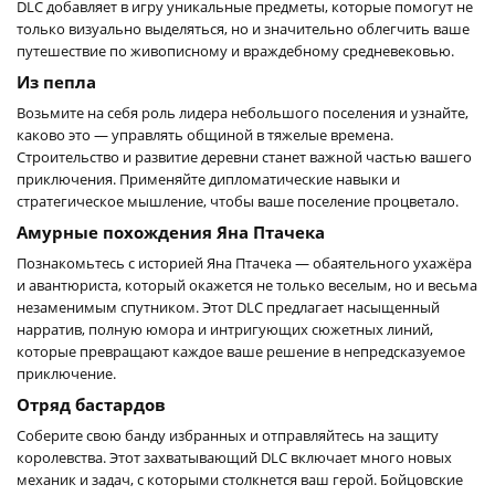
DLC добавляет в игру уникальные предметы, которые помогут не
только визуально выделяться, но и значительно облегчить ваше
путешествие по живописному и враждебному средневековью.
Из пепла
Возьмите на себя роль лидера небольшого поселения и узнайте,
каково это — управлять общиной в тяжелые времена.
Строительство и развитие деревни станет важной частью вашего
приключения. Применяйте дипломатические навыки и
стратегическое мышление, чтобы ваше поселение процветало.
Амурные похождения Яна Птачека
Познакомьтесь с историей Яна Птачека — обаятельного ухажёра
и авантюриста, который окажется не только веселым, но и весьма
незаменимым спутником. Этот DLC предлагает насыщенный
нарратив, полную юмора и интригующих сюжетных линий,
которые превращают каждое ваше решение в непредсказуемое
приключение.
Отряд бастардов
Соберите свою банду избранных и отправляйтесь на защиту
королевства. Этот захватывающий DLC включает много новых
механик и задач, с которыми столкнется ваш герой. Бойцовские