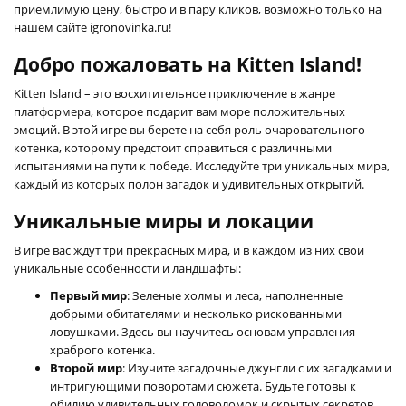
приемлимую цену, быстро и в пару кликов, возможно только на
нашем сайте igronovinka.ru!
Добро пожаловать на Kitten Island!
Kitten Island – это восхитительное приключение в жанре
платформера, которое подарит вам море положительных
эмоций. В этой игре вы берете на себя роль очаровательного
котенка, которому предстоит справиться с различными
испытаниями на пути к победе. Исследуйте три уникальных мира,
каждый из которых полон загадок и удивительных открытий.
Уникальные миры и локации
В игре вас ждут три прекрасных мира, и в каждом из них свои
уникальные особенности и ландшафты:
Первый мир
: Зеленые холмы и леса, наполненные
добрыми обитателями и несколько рискованными
ловушками. Здесь вы научитесь основам управления
храброго котенка.
Второй мир
: Изучите загадочные джунгли с их загадками и
интригующими поворотами сюжета. Будьте готовы к
обилию удивительных головоломок и скрытых секретов.