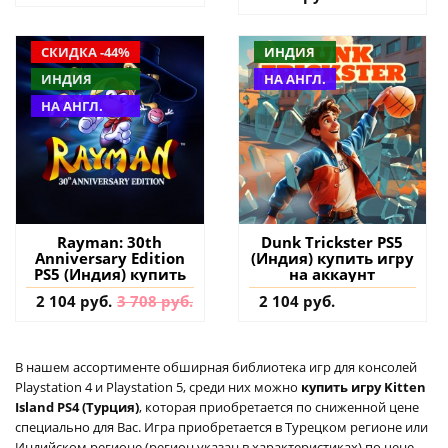
СКИДКА -44%
ИНДИЯ
ИНДИЯ
НА АНГЛ.
НА АНГЛ.
Rayman: 30th
Dunk Trickster PS5
Anniversary Edition
(Индия) купить игру
PS5 (Индия) купить
на аккаунт
2 104 руб.
3 708 руб.
2 104 руб.
В нашем ассортименте обширная библиотека игр для консолей
Playstation 4 и Playstation 5, среди них можно
купить игру Kitten
Island PS4 (Турция)
, которая приобретается по сниженной цене
специально для Вас. Игра приобретается в Турецком регионе или
Индийском регионе (регион указан в характеристиках) по цене,