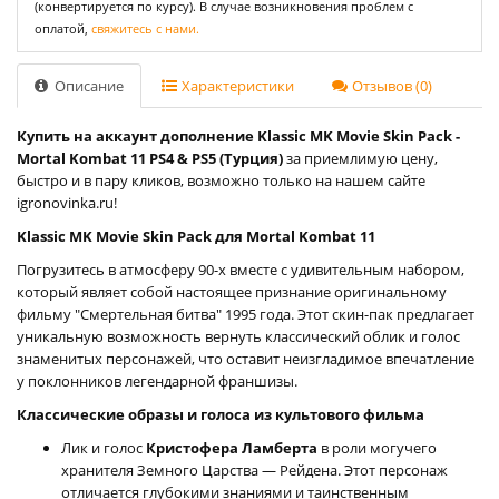
(конвертируется по курсу). В случае возникновения проблем с
оплатой,
свяжитесь с нами.
Описание
Характеристики
Отзывов (0)
Купить на аккаунт дополнение Klassic MK Movie Skin Pack -
Mortal Kombat 11 PS4 & PS5 (Турция)
за приемлимую цену,
быстро и в пару кликов, возможно только на нашем сайте
igronovinka.ru!
Klassic MK Movie Skin Pack для Mortal Kombat 11
Погрузитесь в атмосферу 90-х вместе с удивительным набором,
который являет собой настоящее признание оригинальному
фильму "Смертельная битва" 1995 года. Этот скин-пак предлагает
уникальную возможность вернуть классический облик и голос
знаменитых персонажей, что оставит неизгладимое впечатление
у поклонников легендарной франшизы.
Классические образы и голоса из культового фильма
Лик и голос
Кристофера Ламберта
в роли могучего
хранителя Земного Царства — Рейдена. Этот персонаж
отличается глубокими знаниями и таинственным