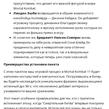
присутствием, что делает его важной фигурой в мире
Mortal Kombat.
Линден Эшби
возвращается в образе знаменитого
кинобойца Холливуда — Джонни Кейджа. Он добавляет
игровому процессу динамики благодаря своему
харизматичному и яркому исполнению роли, которые он
перенес из фильма прямо в игру.
И, конечно же,
Бриджитт Уилсон-Сэмпрас
вновь
примерила на себя роль отважной Сони Блейд. Ее
преданность делу и невероятная сила отлично
подчеркиваются как в голосе, так и в визуальных
элементах, которые теперь уже стали классикой.
Преимущества установки пакета
С этим пакетом ваш игровой процесс в Mortal Kombat 11 будет
наполнен ностальгией и элегантностью. Погрузившись в битву,
вы будете наслаждаться уникальными фразами, выражающими
истинный дух 90-х, что несомненно добавит интереса и
узнаваемости вашим сражениям.
Этот пакет особенно привлекателен для тех, кто с трепетом
вспоминает эпоху, когда "Смертельная битва" впервые покорила
экраны и сердца миллионов. Используя эти скины, вы не только