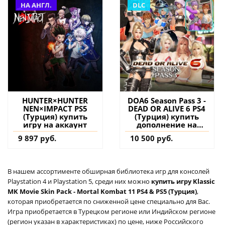
НА АНГЛ.
DLC
HUNTER×HUNTER
DOA6 Season Pass 3 -
NEN×IMPACT PS5
DEAD OR ALIVE 6 PS4
(Турция) купить
(Турция) купить
игру на аккаунт
дополнение на
аккаунт
9 897 руб.
10 500 руб.
В нашем ассортименте обширная библиотека игр для консолей
Playstation 4 и Playstation 5, среди них можно
купить игру Klassic
MK Movie Skin Pack - Mortal Kombat 11 PS4 & PS5 (Турция)
,
которая приобретается по сниженной цене специально для Вас.
Игра приобретается в Турецком регионе или Индийском регионе
(регион указан в характеристиках) по цене, ниже Российского