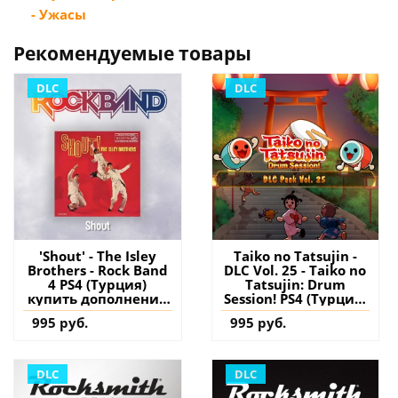
- Ужасы
Рекомендуемые товары
DLC
DLC
'Shout' - The Isley
Taiko no Tatsujin -
Brothers - Rock Band
DLC Vol. 25 - Taiko no
4 PS4 (Турция)
Tatsujin: Drum
купить дополнение
Session! PS4 (Турция)
на аккаунт
купить дополнение
995 руб.
995 руб.
на аккаунт
DLC
DLC