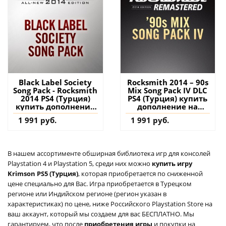
Black Label Society
Rocksmith 2014 – 90s
Song Pack - Rocksmith
Mix Song Pack IV DLC
2014 PS4 (Турция)
PS4 (Турция) купить
купить дополнение
дополнение на
на аккаунт
аккаунт
1 991 руб.
1 991 руб.
В нашем ассортименте обширная библиотека игр для консолей
Playstation 4 и Playstation 5, среди них можно
купить игру
Krimson PS5 (Турция)
, которая приобретается по сниженной
цене специально для Вас. Игра приобретается в Турецком
регионе или Индийском регионе (регион указан в
характеристиках) по цене, ниже Российского Playstation Store на
ваш аккаунт, который мы создаем для вас БЕСПЛАТНО. Мы
гарантируем, что после
приобретения игры
и покупки на