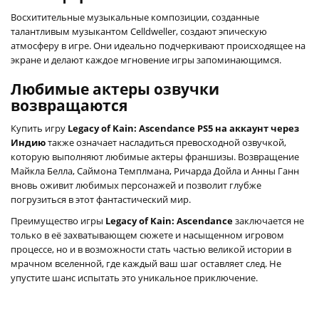
Восхитительные музыкальные композиции, созданные
талантливым музыкантом Celldweller, создают эпическую
атмосферу в игре. Они идеально подчеркивают происходящее на
экране и делают каждое мгновение игры запоминающимся.
Любимые актеры озвучки
возвращаются
Купить игру
Legacy of Kain: Ascendance PS5 на аккаунт через
Индию
также означает насладиться превосходной озвучкой,
которую выполняют любимые актеры франшизы. Возвращение
Майкла Белла, Саймона Темплмана, Ричарда Дойла и Анны Ганн
вновь оживит любимых персонажей и позволит глубже
погрузиться в этот фантастический мир.
Преимущество игры
Legacy of Kain: Ascendance
заключается не
только в её захватывающем сюжете и насыщенном игровом
процессе, но и в возможности стать частью великой истории в
мрачном вселенной, где каждый ваш шаг оставляет след. Не
упустите шанс испытать это уникальное приключение.