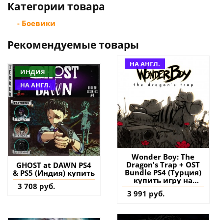
Категории товара
- Боевики
Рекомендуемые товары
НА АНГЛ.
ИНДИЯ
НА АНГЛ.
Wonder Boy: The
Dragon's Trap + OST
GHOST at DAWN PS4
Bundle PS4 (Турция)
& PS5 (Индия) купить
купить игру на
3 708 руб.
аккаунт
3 991 руб.