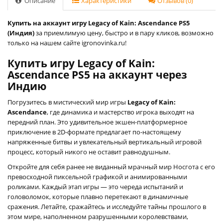
Описание
Характеристики
Отзывов (0)
Купить на аккаунт игру Legacy of Kain: Ascendance PS5
(Индия)
за приемлимую цену, быстро и в пару кликов, возможно
только на нашем сайте igronovinka.ru!
Купить игру Legacy of Kain:
Ascendance PS5 на аккаунт через
Индию
Погрузитесь в мистический мир игры
Legacy of Kain:
Ascendance
, где динамика и мастерство игрока выходят на
передний план. Это удивительное экшен-платформерное
приключение в 2D-формате предлагает по-настоящему
напряженные битвы и увлекательный вертикальный игровой
процесс, который никого не оставит равнодушным.
Откройте для себя ранее не виданный мрачный мир Носгота с его
превосходной пиксельной графикой и анимированными
роликами. Каждый этап игры — это череда испытаний и
головоломок, которые плавно перетекают в динамичные
сражения. Летайте, сражайтесь и исследуйте тайны прошлого в
этом мире, наполненном разрушенными королевствами,