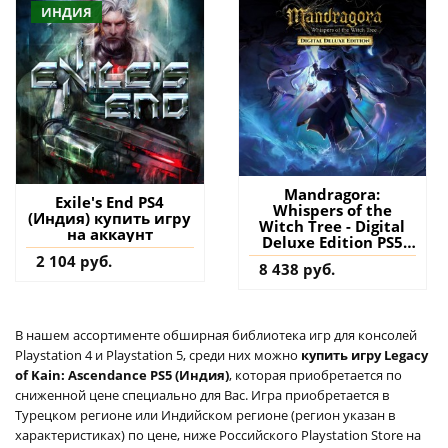
ИНДИЯ
Mandragora:
Exile's End PS4
Whispers of the
(Индия) купить игру
Witch Tree - Digital
на аккаунт
Deluxe Edition PS5
(Турция) купить
2 104 руб.
8 438 руб.
игру на аккаунт
В нашем ассортименте обширная библиотека игр для консолей
Playstation 4 и Playstation 5, среди них можно
купить игру Legacy
of Kain: Ascendance PS5 (Индия)
, которая приобретается по
сниженной цене специально для Вас. Игра приобретается в
Турецком регионе или Индийском регионе (регион указан в
характеристиках) по цене, ниже Российского Playstation Store на