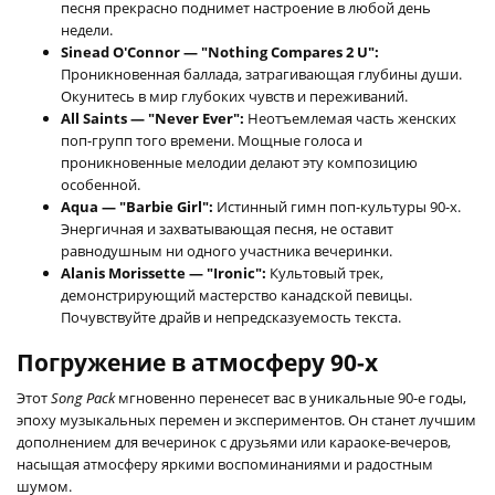
песня прекрасно поднимет настроение в любой день
недели.
Sinead O'Connor — "Nothing Compares 2 U":
Проникновенная баллада, затрагивающая глубины души.
Окунитесь в мир глубоких чувств и переживаний.
All Saints — "Never Ever":
Неотъемлемая часть женских
поп-групп того времени. Мощные голоса и
проникновенные мелодии делают эту композицию
особенной.
Aqua — "Barbie Girl":
Истинный гимн поп-культуры 90-х.
Энергичная и захватывающая песня, не оставит
равнодушным ни одного участника вечеринки.
Alanis Morissette — "Ironic":
Культовый трек,
демонстрирующий мастерство канадской певицы.
Почувствуйте драйв и непредсказуемость текста.
Погружение в атмосферу 90-х
Этот
Song Pack
мгновенно перенесет вас в уникальные 90-е годы,
эпоху музыкальных перемен и экспериментов. Он станет лучшим
дополнением для вечеринок с друзьями или караоке-вечеров,
насыщая атмосферу яркими воспоминаниями и радостным
шумом.