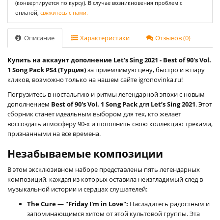
(конвертируется по курсу). В случае возникновения проблем с
оплатой,
свяжитесь с нами.
Описание
Характеристики
Отзывов (0)
Купить на аккаунт дополнение Let's Sing 2021 - Best of 90's Vol.
1 Song Pack PS4 (Турция)
за приемлимую цену, быстро и в пару
кликов, возможно только на нашем сайте igronovinka.ru!
Погрузитесь в ностальгию и ритмы легендарной эпохи с новым
дополнением
Best of 90's Vol. 1 Song Pack
для
Let’s Sing 2021
. Этот
сборник станет идеальным выбором для тех, кто желает
воссоздать атмосферу 90-х и пополнить свою коллекцию треками,
признанными на все времена.
Незабываемые композиции
В этом эксклюзивном наборе представлены пять легендарных
композиций, каждая из которых оставила неизгладимый след в
музыкальной истории и сердцах слушателей:
The Cure — "Friday I'm in Love":
Насладитесь радостным и
запоминающимся хитом от этой культовой группы. Эта