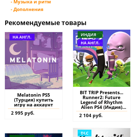
- Музыка и ритм
- Дополнения
Рекомендуемые товары
ИНДИЯ
НА АНГЛ.
НА АНГЛ.
BIT TRIP Presents...
Melatonin PS5
Runner2: Future
(Турция) купить
Legend of Rhythm
игру на аккаунт
Alien PS4 (Индия)
купить игру на
2 995 руб.
2 104 руб.
аккаунт
DLC