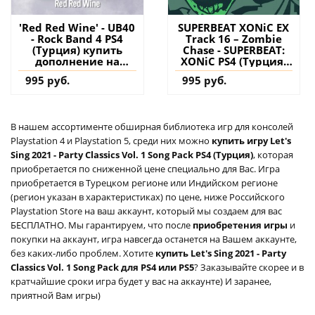
'Red Red Wine' - UB40
SUPERBEAT XONiC EX
- Rock Band 4 PS4
Track 16 – Zombie
(Турция) купить
Chase - SUPERBEAT:
дополнение на
XONiC PS4 (Турция)
аккаунт
купить дополнение
995 руб.
995 руб.
на аккаунт
В нашем ассортименте обширная библиотека игр для консолей
Playstation 4 и Playstation 5, среди них можно
купить игру Let's
Sing 2021 - Party Classics Vol. 1 Song Pack PS4 (Турция)
, которая
приобретается по сниженной цене специально для Вас. Игра
приобретается в Турецком регионе или Индийском регионе
(регион указан в характеристиках) по цене, ниже Российского
Playstation Store на ваш аккаунт, который мы создаем для вас
БЕСПЛАТНО. Мы гарантируем, что после
приобретения игры
и
покупки на аккаунт, игра навсегда останется на Вашем аккаунте,
без каких-либо проблем. Хотите
купить Let's Sing 2021 - Party
Classics Vol. 1 Song Pack для PS4 или PS5
? Заказывайте скорее и в
кратчайшие сроки игра будет у вас на аккаунте) И заранее,
приятной Вам игры)