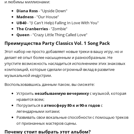
и любимы миллионами:
Diana Ross
- "Upside Down"
Madness
- "Our House"
UB40
- "(I Can't Help) Falling In Love With You"
The Cranberries
- "Zombie"
Queen
- "Crazy Little Thing Called Love"
Преимущества Party Classics Vol. 1 Song Pack
Этот набор не просто добавляет новые треки в вашу игру, но и
делает её опыт более насыщенным и разнообразным. Не
упустите возможность насладиться исполнением этих знаковых
композиций, которые сделали огромный вклад в развитие
музыкальной индустрии.
Воспользовавшись данным паком, вы сможете:
Устроить
незабываемую вечеринку
с музыкой, которая
нравится всем;
Погрузиться в
атмосферу 80-х и 90-х годов
с
легендарными хитами;
Развивать свои вокальные способности с помощью треков
от признанных мастеров сцены.
Почему стоит выбрать этот альбом?