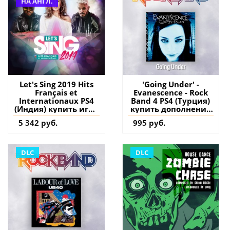
НА АНГЛ.
Let's Sing 2019 Hits
'Going Under' -
Français et
Evanescence - Rock
Internationaux PS4
Band 4 PS4 (Турция)
(Индия) купить игру
купить дополнение
на аккаунт
на аккаунт
5 342 руб.
995 руб.
DLC
DLC