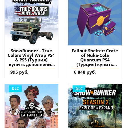
SnowRunner - True
Fallout Shelter: Crate
Colors Vinyl Wrap PS4
of Nuka-Cola
& PS5 (Турция)
Quantum PS4
купить дополнение
(Турция) купить
на аккаунт
дополнение на
995 руб.
6 848 руб.
аккаунт
DLC
DLC