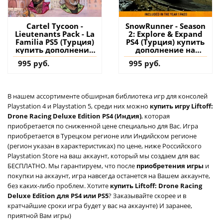
Cartel Tycoon -
SnowRunner - Season
Lieutenants Pack - La
2: Explore & Expand
Familia PS5 (Турция)
PS4 (Турция) купить
купить дополнение
дополнение на
на аккаунт
аккаунт
995 руб.
995 руб.
В нашем ассортименте обширная библиотека игр для консолей
Playstation 4 и Playstation 5, среди них можно
купить игру Liftoff:
Drone Racing Deluxe Edition PS4 (Индия)
, которая
приобретается по сниженной цене специально для Вас. Игра
приобретается в Турецком регионе или Индийском регионе
(регион указан в характеристиках) по цене, ниже Российского
Playstation Store на ваш аккаунт, который мы создаем для вас
БЕСПЛАТНО. Мы гарантируем, что после
приобретения игры
и
покупки на аккаунт, игра навсегда останется на Вашем аккаунте,
без каких-либо проблем. Хотите
купить Liftoff: Drone Racing
Deluxe Edition для PS4 или PS5
? Заказывайте скорее и в
кратчайшие сроки игра будет у вас на аккаунте) И заранее,
приятной Вам игры)