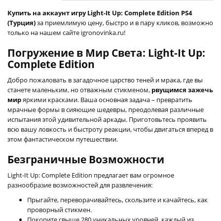
Купить на аккаунт игру Light-It Up: Complete Edition PS4
(Турция)
за приемлимую цену, быстро и в пару кликов, возможно
только на нашем сайте igronovinka.ru!
Погружение в Мир Света: Light-It Up:
Complete Edition
Добро пожаловать в загадочное царство теней и мрака, где вы
станете маленьким, но отважным стикменом,
рвущимся зажечь
мир
яркими красками. Ваша основная задача – превратить
мрачные формы в сияющие шедевры, преодолевая различные
испытания этой удивительной аркады. Приготовьтесь проявить
всю вашу ловкость и быстроту реакции, чтобы двигаться вперед в
этом фантастическом путешествии.
Безграничные Возможности
Light-It Up: Complete Edition предлагает вам огромное
разнообразие возможностей для развлечения:
Прыгайте, переворачивайтесь, скользите и качайтесь, как
проворный стикмен.
Покорите свыше 280 уникальных уровней, каждый из