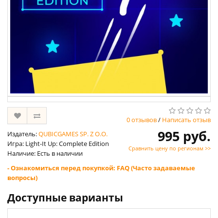
0 отзывов
/
Написать отзыв
995 руб.
Издатель:
QUBICGAMES SP. Z O.O.
Игра: Light-It Up: Complete Edition
Сравнить цену по регионам >>
Наличие: Есть в наличии
- Ознакомиться перед покупкой: FAQ (Часто задаваемые
вопросы)
Доступные варианты