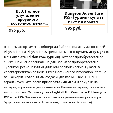
BEB: Полное
Dungeon Adventure
улучшение
PS5 (Турция) купить
арбузного
игру на аккаунт
косточкострела -
Blast 'Em Bunnies PS4
995 руб.
995 руб.
(Турция) купить
дополнение на
аккаунт
В нашем ассортименте обширная библиотека игр для консолей
Playstation 4 и Playstation 5, среди них можно
купить игру Light-It
Up: Complete Edition PS4 (Турция)
, которая приобретается по
сниженной цене специально для Вас. Игра приобретается в
Турецком регионе или Индийском регионе (регион указан в
характеристиках) по цене, ниже Российского Playstation Store на
ваш аккаунт, который мы создаем для вас БЕСПЛАТНО. Мы
гарантируем, что после
приобретения игры
и покупки на
аккаунт, игра навсегда останется на Вашем аккаунте, без каких-
либо проблем. Хотите
купить Light-It Up: Complete Edition для
PS4 или PS5
? Заказывайте скорее и в кратчайшие сроки игра
будет у вас на аккаунте) И заранее, приятной Вам игры)