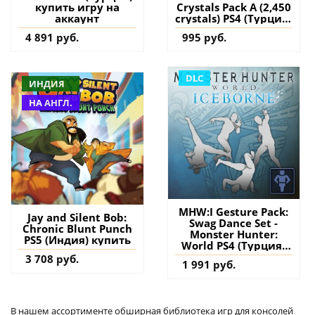
купить игру на
Crystals Pack A (2,450
аккаунт
crystals) PS4 (Турция)
купить дополнение
4 891 руб.
995 руб.
на аккаунт
DLC
ИНДИЯ
НА АНГЛ.
MHW:I Gesture Pack:
Jay and Silent Bob:
Swag Dance Set -
Chronic Blunt Punch
Monster Hunter:
PS5 (Индия) купить
World PS4 (Турция)
купить дополнение
3 708 руб.
1 991 руб.
на аккаунт
В нашем ассортименте обширная библиотека игр для консолей