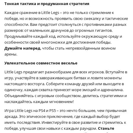
Тонкая тактика и продуманная стратегия
Каждое сражение в Little Legs – это не только стремление к
победе, но и возможность проявить свою смекалку и тактические
способности. Вам предстоит столкнуться с противниками разных
размеров: от маленьких драчунов до огромных гигантов.
Продумывайте каждый ход, используйте окружающую среду и
особенности своей многоножки для достижения победы.
Думайте наперед
, чтобы стать непревзойденным воином
арены.
Увлекательное совместное веселье
Little Legs предлагает разнообразие для всех игроков. Вступайте в
игру, участвуйте в завораживающих битвах и ловите моменты
настоящего восторга. Соберите команду друзей или выходите в
одиночку, каждая схватка принесет море эмоций и адреналина.
Объединяйтесь с игровым сообществом, делитесь стратегиями и
наслаждайтесь каждым мгновением!
Игра Little Legs на PS4 и PS5 – это нечто большее, чем привычная
аркада. Это эпическое приключение, где каждый выбор будет
иметь последствия. Инвестируйте в свое развитие и стремитесь к
победе, улучшая свои навыки с каждым раундом.
Станьте