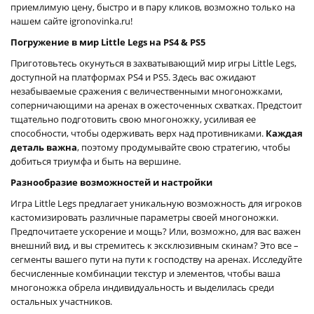
приемлимую цену, быстро и в пару кликов, возможно только на
нашем сайте igronovinka.ru!
Погружение в мир Little Legs на PS4 & PS5
Приготовьтесь окунуться в захватывающий мир игры Little Legs,
доступной на платформах PS4 и PS5. Здесь вас ожидают
незабываемые сражения с величественными многоножками,
соперничающими на аренах в ожесточенных схватках. Предстоит
тщательно подготовить свою многоножку, усиливая ее
способности, чтобы одерживать верх над противниками.
Каждая
деталь важна
, поэтому продумывайте свою стратегию, чтобы
добиться триумфа и быть на вершине.
Разнообразие возможностей и настройки
Игра Little Legs предлагает уникальную возможность для игроков
кастомизировать различные параметры своей многоножки.
Предпочитаете ускорение и мощь? Или, возможно, для вас важен
внешний вид, и вы стремитесь к эксклюзивным скинам? Это все –
сегменты вашего пути на пути к господству на аренах. Исследуйте
бесчисленные комбинации текстур и элементов, чтобы ваша
многоножка обрела индивидуальность и выделилась среди
остальных участников.