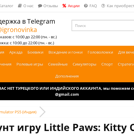
Каталог
О нас
Отзывы
Акции
FAQ
Как приобрест
ержка в Telegram
igronovinka
азов: с 10:00 до 22:00 (пн. - вс.)
ка: с 10:00 до 22:00 (пн. - вс.)
ия
Аркада
Боевики
Вождение и гонки
Головоломки
Для веч
чения
Ролевые игры
Семейные
Симуляторы
Спорт
Стратег
Дополнения
У ВАС НЕТ ТУРЕЦКОГО ИЛИ ИНДИЙСКОГО АККАУНТА, мы поможем соз
@gmail.com
Simulator PS5 (Индия)
т игру Little Paws: Kitty 