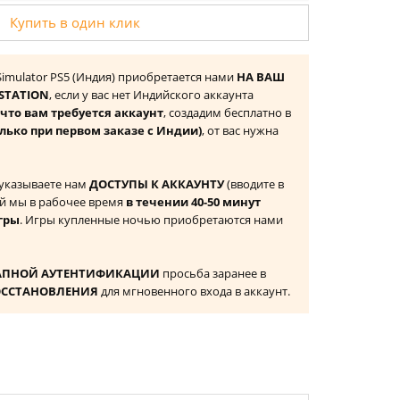
Купить в один клик
at Simulator PS5 (Индия) приобретается нами
НА ВАШ
STATION
, если у вас нет Индийского аккаунта
то вам требуется аккаунт
, создадим бесплатно в
олько при первом заказе с Индии)
, от вас нужна
 указываете нам
ДОСТУПЫ К АККАУНТУ
(вводите в
й мы в рабочее время
в течении 40-50 минут
гры
. Игры купленные ночью приобретаются нами
АПНОЙ АУТЕНТИФИКАЦИИ
просьба заранее в
ОССТАНОВЛЕНИЯ
для мгновенного входа в аккаунт.