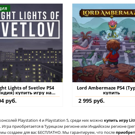
ДИЯ
ght Lights of Svetlov PS4
Lord Ambermaze PS4 (Ту
Индия) купить игру на
купить
аккаунт
04 руб.
2 995 руб.
солей Playstation 4 и Playstation 5, среди них можно
купить игру Lit
 Игра приобретается в Турецком регионе или Индийском регионе (реги
ый мы создаем для вас БЕСПЛАТНО. Мы гарантируем, что после
приобре