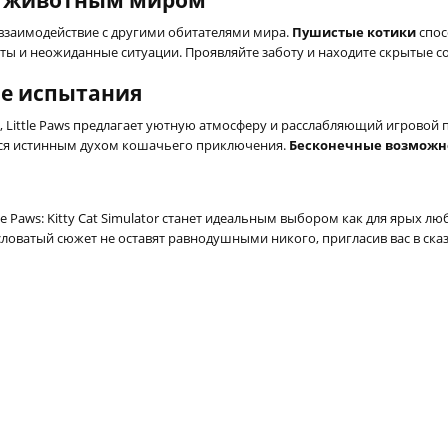
с животным миром
я взаимодействие с другими обитателями мира.
Пушистые котики
спос
ы и неожиданные ситуации. Проявляйте заботу и находите скрытые с
ые испытания
, Little Paws предлагает уютную атмосферу и расслабляющий игровой 
ься истинным духом кошачьего приключения.
Бесконечные возможн
e Paws: Kitty Cat Simulator станет идеальным выбором как для ярых лю
ысловатый сюжет не оставят равнодушными никого, пригласив вас в с