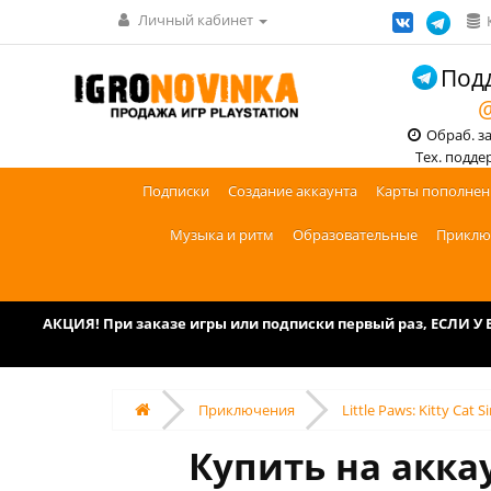
Личный кабинет
Подд
@
Обраб. зак
Тех. поддерж
Подписки
Создание аккаунта
Карты пополнен
Музыка и ритм
Образовательные
Приклю
АКЦИЯ! При заказе игры или подписки первый раз, ЕСЛИ 
Приключения
Little Paws: Kitty Cat 
Купить на аккаун