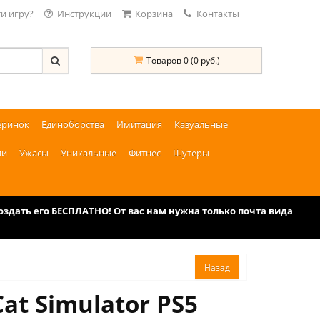
и игру?
Инструкции
Корзина
Контакты
Товаров 0 (0 руб.)
еринок
Единоборства
Имитация
Казуальные
ии
Ужасы
Уникальные
Фитнес
Шутеры
дать его БЕСПЛАТНО! От вас нам нужна только почта вида
Cat Simulator PS5