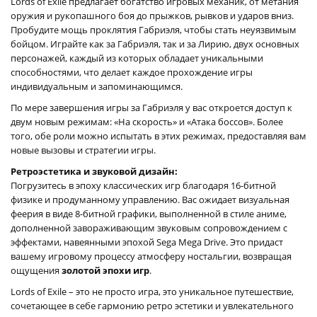
Lords of Exile предлагает богатство игровых механик, от метания
оружия и рукопашного боя до прыжков, рывков и ударов вниз.
Пробудите мощь проклятия Габриэля, чтобы стать неуязвимым
бойцом. Играйте как за Габриэля, так и за Лирию, двух основных
персонажей, каждый из которых обладает уникальными
способностями, что делает каждое прохождение игры
индивидуальным и запоминающимся.
По мере завершения игры за Габриэля у вас откроется доступ к
двум новым режимам: «На скорость» и «Атака боссов». Более
того, обе роли можно испытать в этих режимах, предоставляя вам
новые вызовы и стратегии игры.
Ретроэстетика и звуковой дизайн:
Погрузитесь в эпоху классических игр благодаря 16-битной
физике и продуманному управлению. Вас ожидает визуальная
феерия в виде 8-битной графики, выполненной в стиле аниме,
дополненной завораживающим звуковым сопровождением с
эффектами, навеянными эпохой Sega Mega Drive. Это придаст
вашему игровому процессу атмосферу ностальгии, возвращая
ощущения
золотой эпохи игр
.
Lords of Exile – это не просто игра, это уникальное путешествие,
сочетающее в себе гармонию ретро эстетики и увлекательного