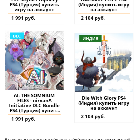
PS4 (Турция) купить
(Индия) купить игру
игру на аккаунт
на аккаунт
1 991 руб.
2 104 руб.
DLC
ИНДИЯ
AI: THE SOMNIUM
Die With Glory PS4
FILES - nirvanA
(Индия) купить игру
Initiative DLC Bundle
на аккаунт
PS4 (Турция) купить
дополнение на
2 104 руб.
1 991 руб.
аккаунт
В нашем ассортименте обширная библиотека игр для консолей