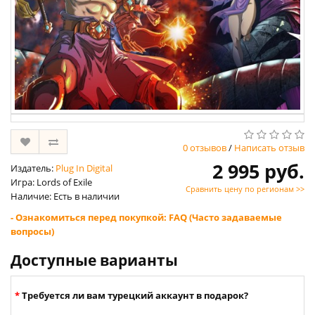
0 отзывов
/
Написать отзыв
2 995 руб.
Издатель:
Plug In Digital
Игра: Lords of Exile
Сравнить цену по регионам >>
Наличие: Есть в наличии
- Ознакомиться перед покупкой: FAQ (Часто задаваемые
вопросы)
Доступные варианты
Требуется ли вам турецкий аккаунт в подарок?