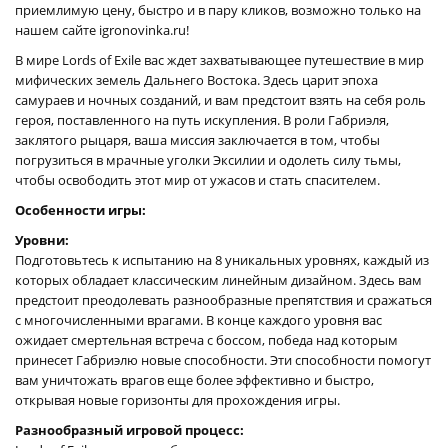
приемлимую цену, быстро и в пару кликов, возможно только на
нашем сайте igronovinka.ru!
В мире Lords of Exile вас ждет захватывающее путешествие в мир
мифических земель Дальнего Востока. Здесь царит эпоха
самураев и ночных созданий, и вам предстоит взять на себя роль
героя, поставленного на путь искупления. В роли Габриэля,
заклятого рыцаря, ваша миссия заключается в том, чтобы
погрузиться в мрачные уголки Эксилии и одолеть силу тьмы,
чтобы освободить этот мир от ужасов и стать спасителем.
Особенности игры:
Уровни:
Подготовьтесь к испытанию на 8 уникальных уровнях, каждый из
которых обладает классическим линейным дизайном. Здесь вам
предстоит преодолевать разнообразные препятствия и сражаться
с многочисленными врагами. В конце каждого уровня вас
ожидает смертельная встреча с боссом, победа над которым
принесет Габриэлю новые способности. Эти способности помогут
вам уничтожать врагов еще более эффективно и быстро,
открывая новые горизонты для прохождения игры.
Разнообразный игровой процесс: