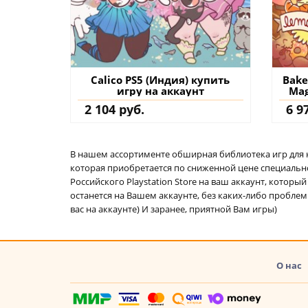
Calico PS5 (Индия) купить
Bake
игру на аккаунт
Mag
2 104 руб.
6 9
В нашем ассортименте обширная библиотека игр для кон
которая приобретается по сниженной цене специально 
Российского Playstation Store на ваш аккаунт, котор
останется на Вашем аккаунте, без каких-либо проблем
вас на аккаунте) И заранее, приятной Вам игры)
О нас