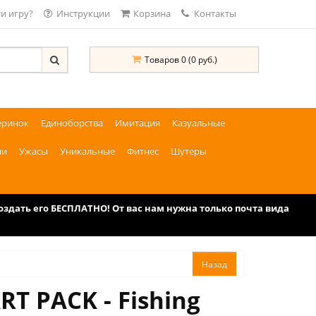
и игру?
Инструкции
Корзина
Контакты
Товаров 0 (0 руб.)
еринок
Единоборства
Имитация
Казуальные
ии
Ужасы
Уникальные
Фитнес
Шутеры
дать его БЕСПЛАТНО! От вас нам нужна только почта вида
T PACK - Fishing