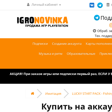
Личный кабинет
Подд
@
Обраб. зак
Тех. поддерж
Подписки
Создание аккаунта
Карты пополнен
Музыка и ритм
Образовательные
Приклю
АКЦИЯ! При заказе игры или подписки первый раз, ЕСЛИ 
Имитация
LUCKY START PACK - Fishin
Купить на аккау