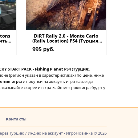
atons
DiRT Rally 2.0 - Monte Carlo
ить
(Rally Location) PS4 (Турция)
нт
купить дополнение на
995 руб.
аккаунт
KY START PACK - Fishing Planet PS4 (Турция)
,
не (регион указан в характеристиках) по цене, ниже
тения игры
и покупки на аккаунт, игра навсегда
Заказывайте скорее и в кратчайшие сроки игра будет у
Контакты
через Турцию / Индию на аккаунт - ИгроНовинка © 2026