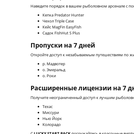
Наведите порядок в вашем рыболовном арсенале с по
Кепка Predator Hunter
Чехол Triple Case
Кейс MagFin EasyFish
Садок FishHut S Plus
Пропуски на 7 дней
Откройте доступ к незабываемым путешествиям по ж
р. Мадвотер
о. Эмеральд
о. Роки
Расширенные лицензии на 7 д
Получите неограниченный доступ к лучшим рыболовн
Техас
Миссури
Нью Йорк
Колорадо
С
LUCKY START PACK
погружайтесь в красочные вирту