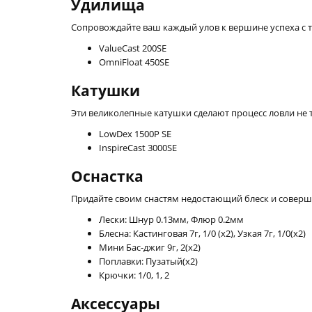
Удилища
Сопровождайте ваш каждый улов к вершине успеха с
ValueCast 200SE
OmniFloat 450SE
Катушки
Эти великолепные катушки сделают процесс ловли не 
LowDex 1500P SE
InspireCast 3000SE
Оснастка
Придайте своим снастям недостающий блеск и соверш
Лески: Шнур 0.13мм, Флюр 0.2мм
Блесна: Кастинговая 7г, 1/0 (x2), Узкая 7г, 1/0(x2)
Мини Бас-джиг 9г, 2(x2)
Поплавки: Пузатый(х2)
Крючки: 1/0, 1, 2
Аксессуары