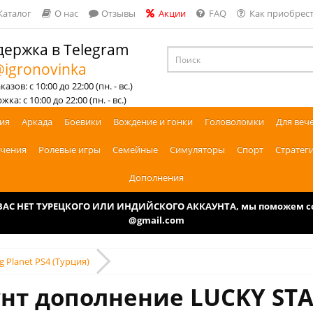
Каталог
О нас
Отзывы
Акции
FAQ
Как приобрест
ержка в Telegram
igronovinka
азов: с 10:00 до 22:00 (пн. - вс.)
ка: с 10:00 до 22:00 (пн. - вс.)
ия
Аркада
Боевики
Вождение и гонки
Головоломки
Для веч
чения
Ролевые игры
Семейные
Симуляторы
Спорт
Стратег
Дополнения
У ВАС НЕТ ТУРЕЦКОГО ИЛИ ИНДИЙСКОГО АККАУНТА, мы поможем соз
@gmail.com
g Planet PS4 (Турция)
нт дополнение LUCKY STAR