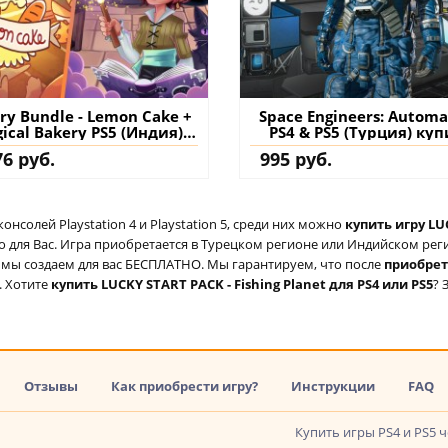
ry Bundle - Lemon Cake +
Space Engineers: Autom
ical Bakery PS5 (Индия)
PS4 & PS5 (Турция) куп
купить
дополнение на аккау
76 руб.
995 руб.
солей Playstation 4 и Playstation 5, среди них можно
купить игру LUC
для Вас. Игра приобретается в Турецком регионе или Индийском регио
ый мы создаем для вас БЕСПЛАТНО. Мы гарантируем, что после
приобре
. Хотите
купить LUCKY START PACK - Fishing Planet для PS4 или PS5
? 
Отзывы
Как приобрести игру?
Инструкции
FAQ
Купить игры PS4 и PS5 