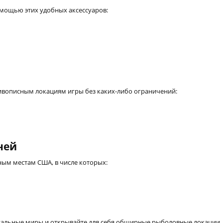
мощью этих удобных аксессуаров:
ивописным локациям игры без каких-либо ограничений:
ней
ым местам США, в числе которых:
альные миры и открывайте для себя обширные рыболовные локации. 