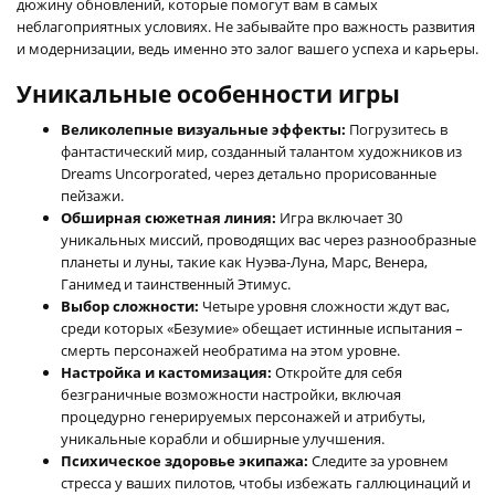
дюжину обновлений, которые помогут вам в самых
неблагоприятных условиях. Не забывайте про важность развития
и модернизации, ведь именно это залог вашего успеха и карьеры.
Уникальные особенности игры
Великолепные визуальные эффекты:
Погрузитесь в
фантастический мир, созданный талантом художников из
Dreams Uncorporated, через детально прорисованные
пейзажи.
Обширная сюжетная линия:
Игра включает 30
уникальных миссий, проводящих вас через разнообразные
планеты и луны, такие как Нуэва-Луна, Марс, Венера,
Ганимед и таинственный Этимус.
Выбор сложности:
Четыре уровня сложности ждут вас,
среди которых «Безумие» обещает истинные испытания –
смерть персонажей необратима на этом уровне.
Настройка и кастомизация:
Откройте для себя
безграничные возможности настройки, включая
процедурно генерируемых персонажей и атрибуты,
уникальные корабли и обширные улучшения.
Психическое здоровье экипажа:
Следите за уровнем
стресса у ваших пилотов, чтобы избежать галлюцинаций и