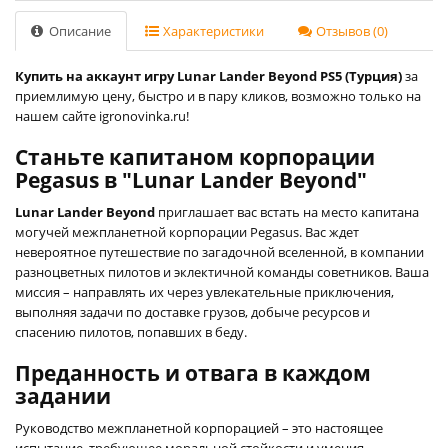
Описание
Характеристики
Отзывов (0)
Купить на аккаунт игру Lunar Lander Beyond PS5 (Турция)
за
приемлимую цену, быстро и в пару кликов, возможно только на
нашем сайте igronovinka.ru!
Станьте капитаном корпорации
Pegasus в "Lunar Lander Beyond"
Lunar Lander Beyond
приглашает вас встать на место капитана
могучей межпланетной корпорации Pegasus. Вас ждет
невероятное путешествие по загадочной вселенной, в компании
разноцветных пилотов и эклектичной команды советников. Ваша
миссия – направлять их через увлекательные приключения,
выполняя задачи по доставке грузов, добыче ресурсов и
спасению пилотов, попавших в беду.
Преданность и отвага в каждом
задании
Руководство межпланетной корпорацией – это настоящее
испытание, требующее моральной стойкости и умения