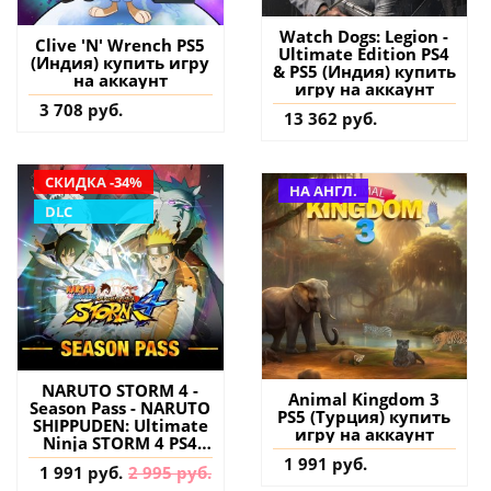
Watch Dogs: Legion -
Clive 'N' Wrench PS5
Ultimate Edition PS4
(Индия) купить игру
& PS5 (Индия) купить
на аккаунт
игру на аккаунт
3 708 руб.
13 362 руб.
СКИДКА -34%
НА АНГЛ.
DLC
NARUTO STORM 4 -
Animal Kingdom 3
Season Pass - NARUTO
PS5 (Турция) купить
SHIPPUDEN: Ultimate
игру на аккаунт
Ninja STORM 4 PS4
(Турция) купить
1 991 руб.
1 991 руб.
2 995 руб.
дополнение на