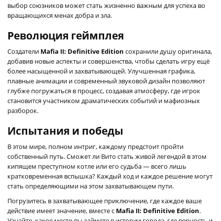
выбор союзников может стать жизненно важным для успеха во
вращающихся менах добра и зла.
Революция геймплея
Создатели
Mafia II: Definitive Edition
сохранили душу оригинала,
добавив новые аспекты и совершенства, чтобы сделать игру ещё
более насыщенной и захватывающей. Улучшенная графика,
плавные анимации и современный звуковой дизайн позволяют
глубже погружаться в процесс, создавая атмосферу, где игрок
становится участником драматических событий и мафиозных
разборок.
Испытания и победы
В этом мире, полном интриг, каждому предстоит пройти
собственный путь. Сможет ли Вито стать живой легендой в этом
кипящем преступном котле или его судьба — всего лишь
кратковременная вспышка? Каждый ход и каждое решение могут
стать определяющими на этом захватывающем пути.
Погрузитесь в захватывающее приключение, где каждое ваше
действие имеет значение, вместе с
Mafia II: Definitive Edition
.
Узнайте, какое место вы займете в истории города, где верность и