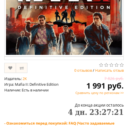
0 отзывов
/
Написать отзыв
7 826 руб.
Издатель:
2K
1 991 руб.
Игра: Mafia II: Definitive Edition
Наличие: Есть в наличии
Сравнить цену по регионам >>
До конца акции осталось
4
дн.
23
:
27
:
20
- Ознакомиться перед покупкой: FAQ (Часто задаваемые