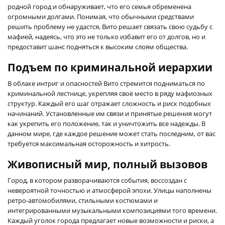
родной город и обнаруживает, что его семья обременена
огромными долгами. Понимая, что обычными средствами
решить проблему не удастся, Вито решает связать свою судьбу с
мафией, надеясь, что это не только избавит его от долгов, но и
предоставит шанс подняться к высоким слоям общества.
Подъем по криминальной иерархии
В облаке интриг и опасностей Вито стремится подниматься по
криминальной лестнице, укрепляя своё место в ряду мафиозных
структур. Каждый его шаг отражает сложность и риск подобных
начинаний. Установленные им связи и принятые решения могут
как укрепить его положение, так и уничтожить все надежды. В
данном мире, где каждое решение может стать последним, от вас
требуется максимальная осторожность и хитрость.
Живописный мир, полный вызовов
Город, в котором разворачиваются события, воссоздан с
невероятной точностью и атмосферой эпохи. Улицы наполнены
ретро-автомобилями, стильными костюмами и
интегрированными музыкальными композициями того времени.
Каждый уголок города предлагает новые возможности и риски, а