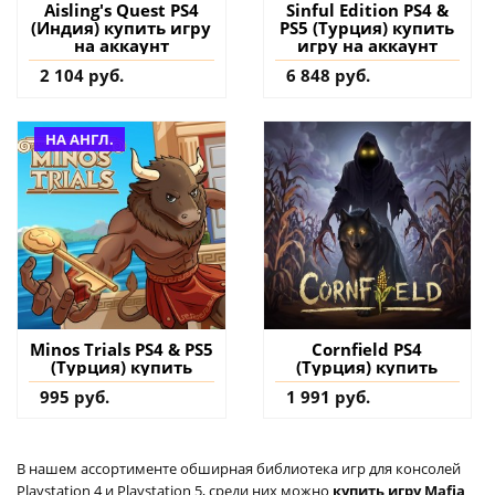
Aisling's Quest PS4
Sinful Edition PS4 &
(Индия) купить игру
PS5 (Турция) купить
на аккаунт
игру на аккаунт
2 104 руб.
6 848 руб.
НА АНГЛ.
Minos Trials PS4 & PS5
Cornfield PS4
(Турция) купить
(Турция) купить
995 руб.
1 991 руб.
В нашем ассортименте обширная библиотека игр для консолей
Playstation 4 и Playstation 5, среди них можно
купить игру Mafia