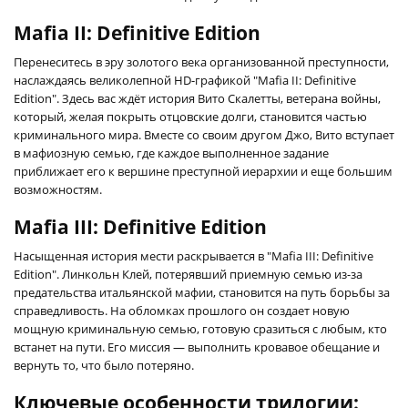
Mafia II: Definitive Edition
Перенеситесь в эру золотого века организованной преступности,
наслаждаясь великолепной HD-графикой "Mafia II: Definitive
Edition". Здесь вас ждёт история Вито Скалетты, ветерана войны,
который, желая покрыть отцовские долги, становится частью
криминального мира. Вместе со своим другом Джо, Вито вступает
в мафиозную семью, где каждое выполненное задание
приближает его к вершине преступной иерархии и еще большим
возможностям.
Mafia III: Definitive Edition
Насыщенная история мести раскрывается в "Mafia III: Definitive
Edition". Линкольн Клей, потерявший приемную семью из-за
предательства итальянской мафии, становится на путь борьбы за
справедливость. На обломках прошлого он создает новую
мощную криминальную семью, готовую сразиться с любым, кто
встанет на пути. Его миссия — выполнить кровавое обещание и
вернуть то, что было потеряно.
Ключевые особенности трилогии: