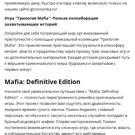
приемлимую цену, быстро и в пару кликов, возможно только на
нашем сайте igronovinka.ru!
Игра "Трилогия Mafia": Полная коллаборация
захватывающих историй
Откройте для себя потрясающий мир организованной
преступности с помощью уникальной коллекции "Трилогия
Mafia". Это приключение приглашает погрузиться в атмосферу
интриг, власти и предательства через призму трех знаковых игр и
их дополнительных материалов. Каждая история раскрывает путь
к вершине криминального мира, будоража и захватывая с
первых минут.
Mafia: Definitive Edition
Начните своё увлекательное путешествие с "Mafia: Definitive
Edition" — полностью перестроенного ремейка оригинальной
игры. Этот проект позволит вам ощутить всю драматичность
Америки времён сухого закона. Томми Анджело, главный
персонаж, из обычного таксиста несколько случайно попадает в
бурный водоворот мафии. Сперва настороженный, Томми
постепенно вовлекается в эту сложную игру, где опасности, власть
и соблазнительное богатство движут его действиями.