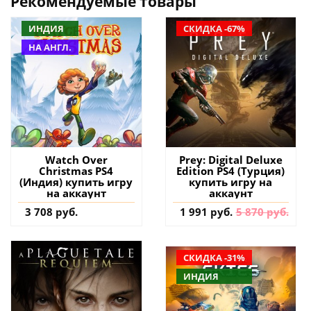
Рекомендуемые товары
ИНДИЯ
СКИДКА -67%
НА АНГЛ.
Watch Over
Prey: Digital Deluxe
Christmas PS4
Edition PS4 (Турция)
(Индия) купить игру
купить игру на
на аккаунт
аккаунт
3 708 руб.
1 991 руб.
5 870 руб.
СКИДКА -31%
ИНДИЯ