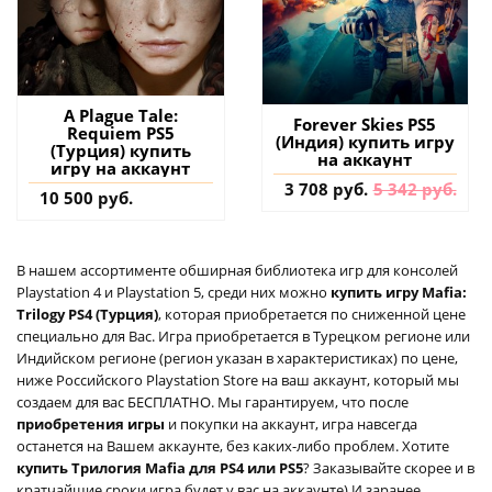
A Plague Tale:
Forever Skies PS5
Requiem PS5
(Индия) купить игру
(Турция) купить
на аккаунт
игру на аккаунт
3 708 руб.
5 342 руб.
10 500 руб.
В нашем ассортименте обширная библиотека игр для консолей
Playstation 4 и Playstation 5, среди них можно
купить игру Mafia:
Trilogy PS4 (Турция)
, которая приобретается по сниженной цене
специально для Вас. Игра приобретается в Турецком регионе или
Индийском регионе (регион указан в характеристиках) по цене,
ниже Российского Playstation Store на ваш аккаунт, который мы
создаем для вас БЕСПЛАТНО. Мы гарантируем, что после
приобретения игры
и покупки на аккаунт, игра навсегда
останется на Вашем аккаунте, без каких-либо проблем. Хотите
купить Трилогия Mafia для PS4 или PS5
? Заказывайте скорее и в
кратчайшие сроки игра будет у вас на аккаунте) И заранее,