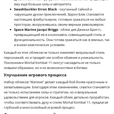
ему ещё больше силы и авторитета.
Swashbuckler Erron Black
- окутанный тайной и
чарующим духом приключений, Эррон Блэк становится
настоящим флибустьером, готовым сражаться на любых
просторах, вооружившись своим верным револьвером.
Space Marine Jacqui Briggs
- облик для Джекки Бриггс,
превращающий её в космонавта, совмещающий стиль и
функциональность. Она готова сражаться как в земных, так
и в межгалактических условиях.
Каждый из этих обликов не только изменяет визуальный стиль
персонажей, но и придаёт им особое обаяние и уникальность.
Поклонники Mortal Kombat 11 смогут насладиться не только
новыми образами, но и их возможностями в битвах.
Улучшение игрового процесса
Набор обликов "Матине" делает каждый бой более красочным и
захватывающим. Благодаря этим изменениям, схватки становятся
не только испытанием силы и стратегии, но и визуальным
удовольствием для игроков. Каждый облик детально проработан,
чтобы соответствовать духу и стилю Mortal Kombat 11, предлагая
глубокий и многослойный игровой процесс.