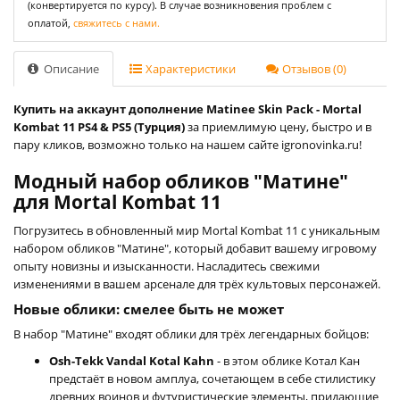
(конвертируется по курсу). В случае возникновения проблем с
оплатой,
свяжитесь с нами.
Описание
Характеристики
Отзывов (0)
Купить на аккаунт дополнение Matinee Skin Pack - Mortal
Kombat 11 PS4 & PS5 (Турция)
за приемлимую цену, быстро и в
пару кликов, возможно только на нашем сайте igronovinka.ru!
Модный набор обликов "Матине"
для Mortal Kombat 11
Погрузитесь в обновленный мир Mortal Kombat 11 с уникальным
набором обликов "Матине", который добавит вашему игровому
опыту новизны и изысканности. Насладитесь свежими
изменениями в вашем арсенале для трёх культовых персонажей.
Новые облики: смелее быть не может
В набор "Матине" входят облики для трёх легендарных бойцов:
Osh-Tekk Vandal Kotal Kahn
- в этом облике Котал Кан
предстаёт в новом амплуа, сочетающем в себе стилистику
древних воинов и футуристические элементы, придающие