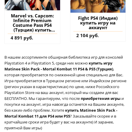
Marvel vs. Capcom:
Fight PS4 (Индия)
Infinite Premium
купить игру на
Costume Pass PS4
аккаунт
(Турция) купить
дополнение на
2 104 руб.
4 891 руб.
аккаунт
В нашем ассортименте обширная библиотека игр для консолей
Playstation 4 и Playstation 5, среди них можно
купить игру
Matinee Skin Pack - Mortal Kombat 11 PS4 & PS5 (Турция)
,
которая приобретается по сниженной цене специально для Вас.
Игра приобретается в Турецком регионе или Индийском регионе
(регион указан в характеристиках) по цене, ниже Российского
Playstation Store на ваш аккаунт, который мы создаем для вас
БЕСПЛАТНО. Мы гарантируем, что после
приобретения игры
и
покупки на аккаунт, игра навсегда останется на Вашем аккаунте,
без каких-либо проблем. Хотите
купить Matinee Skin Pack -
Mortal Kombat 11 для PS4 или PS5
? Заказывайте скорее и в
кратчайшие сроки игра будет у вас на аккаунте) И заранее,
приятной Вам игры)