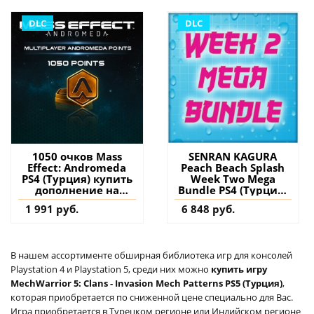
DLC
DLC
1050 очков Mass
SENRAN KAGURA
Effect: Andromeda
Peach Beach Splash
PS4 (Турция) купить
Week Two Mega
дополнение на
Bundle PS4 (Турция)
аккаунт
купить дополнение
1 991 руб.
6 848 руб.
на аккаунт
В нашем ассортименте обширная библиотека игр для консолей
Playstation 4 и Playstation 5, среди них можно
купить игру
MechWarrior 5: Clans - Invasion Mech Patterns PS5 (Турция)
,
которая приобретается по сниженной цене специально для Вас.
Игра приобретается в Турецком регионе или Индийском регионе