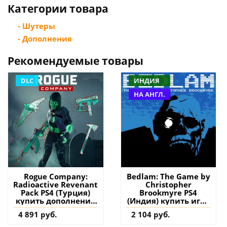
Категории товара
- Шутеры
- Дополнения
Рекомендуемые товары
DLC
ИНДИЯ
НА АНГЛ.
Rogue Company:
Bedlam: The Game by
Radioactive Revenant
Christopher
Pack PS4 (Турция)
Brookmyre PS4
купить дополнение
(Индия) купить игру
на аккаунт
на аккаунт
4 891 руб.
2 104 руб.