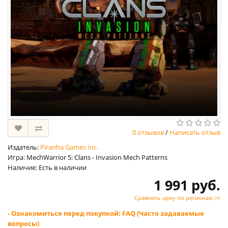
0 отзывов
/
Написать отзыв
Издатель:
Piranha Games Inc.
Игра: MechWarrior 5: Clans - Invasion Mech Patterns
Наличие: Есть в наличии
1 991 руб.
Сравнить цену по регионам >>
- Ознакомиться перед покупкой: FAQ (Часто задаваемые
вопросы)