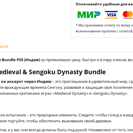
Оплачивайте удобным для вас
* Мы принимаем оплату по всему ми
возникновения проблем с оплатой
 (0)
y Bundle PS5 (Индия)
за приемлимую цену, быстро и в пару кликов, во
ieval & Sengoku Dynasty Bundle
5 на аккаунт через Индию
– это приглашение в удивительный мир, гд
или враждующие времена Сенгоку, развивая и защищая своё поселение 
изнанных критиками играх: «Medieval Dynasty» и «Sengoku Dynasty».
ное испытание – это природные элементы. Следите, чтобы голод и жа
 или торгуйте, чтобы обеспечить выживание своей деревни.
в, и у вас они всегда должны быть под рукой. Независимо от того, охот