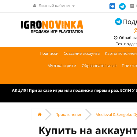
Личный кабинет
Подд
@
Обраб. зак
Тех. поддерж
Подписки
Создание аккаунта
Карты пополнен
Музыка и ритм
Образовательные
Приклю
АКЦИЯ! При заказе игры или подписки первый раз, ЕСЛИ 
Приключения
Medieval & Sengoku D
Купить на аккаунт