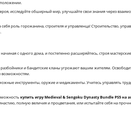
 положении.
героя, исследуйте обширный мир, улучшайте свои знания через взаи
 себя роль горожанина, строителя и управленца! Строительство, управ
.
начиная с одного дома, и постепенно расширяйтесь, строя мастерские
 разбойники и бандитские кланы угрожают вашим жителям. Освободит
и возможностям.
можные инструменты, оружие и медикаменты. Учитесь управлять тру
возможность
купить игру Medieval & Sengoku Dynasty Bundle PS5 на
инастию, полную величия и процветания, или испытайте себя на прочн