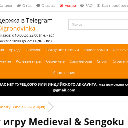
Каталог
О нас
Отзывы
Акции
FAQ
Как приобрест
ержка в Telegram
igronovinka
азов: с 10:00 до 22:00 (пн. - вс.)
ка: с 10:00 до 22:00 (пн. - вс.)
ия
Аркада
Боевики
Вождение и гонки
Головоломки
Для веч
чения
Ролевые игры
Семейные
Симуляторы
Спорт
Стратег
Дополнения
У ВАС НЕТ ТУРЕЦКОГО ИЛИ ИНДИЙСКОГО АККАУНТА, мы поможем соз
@gmail.com
ynasty Bundle PS5 (Индия)
 игру Medieval & Sengoku 