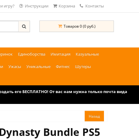
и игру?
Инструкции
Корзина
Контакты
Товаров 0 (0 руб.)
еринок
Единоборства
Имитация
Казуальные
ии
Ужасы
Уникальные
Фитнес
Шутеры
дать его БЕСПЛАТНО! От вас нам нужна только почта вида
Dynasty Bundle PS5