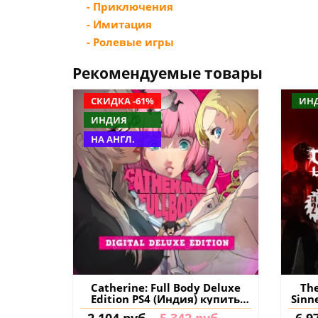
- Приключения
- Имитация
- Ролевые игры
Рекомендуемые товары
СКИДКА -61%
ИН
ИНДИЯ
НА АНГЛ.
Catherine: Full Body Deluxe
The
Edition PS4 (Индия) купить
Sinn
игру на аккаунт
Edi
2 104 руб.
5 342 руб.
6 9