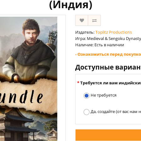
(Индия)
Издатель:
Toplitz Productions
Игра: Medieval & Sengoku Dynast
Наличие: Есть в наличии
- Ознакомиться перед покупко
Доступные вариа
Требуется ли вам индийски
Не требуется
Да, создайте (от вас нам