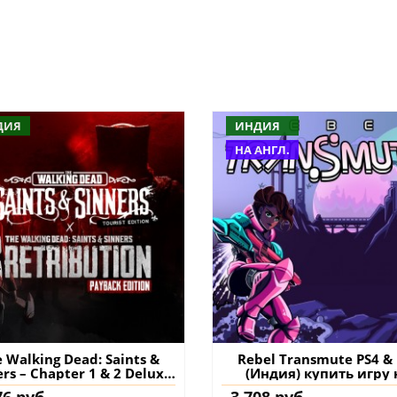
ДИЯ
ИНДИЯ
НА АНГЛ.
 Walking Dead: Saints &
Rebel Transmute PS4 &
ers – Chapter 1 & 2 Deluxe
(Индия) купить игру 
tion PS5 (Индия) купить
аккаунт
76 руб.
3 708 руб.