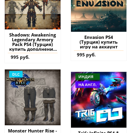
Shadows: Awakening
Envasion PS4
Legendary Armory
(Турция) купить
Pack PS4 (Турция)
игру на аккаунт
купить дополнение
на аккаунт
995 руб.
995 руб.
DLC
ИНДИЯ
НА АНГЛ.
Monster Hunter Rise -
Tri6: Infinite PS4 &