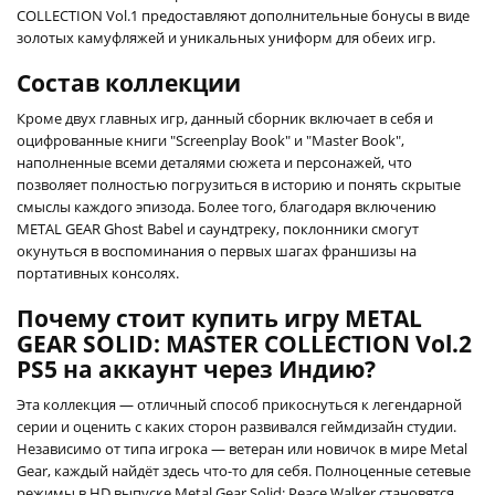
COLLECTION Vol.1 предоставляют дополнительные бонусы в виде
золотых камуфляжей и уникальных униформ для обеих игр.
Состав коллекции
Кроме двух главных игр, данный сборник включает в себя и
оцифрованные книги "Screenplay Book" и "Master Book",
наполненные всеми деталями сюжета и персонажей, что
позволяет полностью погрузиться в историю и понять скрытые
смыслы каждого эпизода. Более того, благодаря включению
METAL GEAR Ghost Babel и саундтреку, поклонники смогут
окунуться в воспоминания о первых шагах франшизы на
портативных консолях.
Почему стоит купить игру METAL
GEAR SOLID: MASTER COLLECTION Vol.2
PS5 на аккаунт через Индию?
Эта коллекция — отличный способ прикоснуться к легендарной
серии и оценить с каких сторон развивался геймдизайн студии.
Независимо от типа игрока — ветеран или новичок в мире Metal
Gear, каждый найдёт здесь что-то для себя. Полноценные сетевые
режимы в HD выпуске Metal Gear Solid: Peace Walker становятся