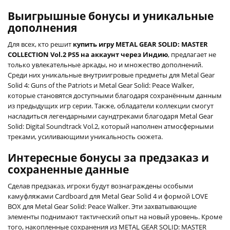
Выигрышные бонусы и уникальные
дополнения
Для всех, кто решит
купить игру METAL GEAR SOLID: MASTER
COLLECTION Vol.2 PS5 на аккаунт через Индию
, предлагает не
только увлекательные аркады, но и множество дополнений.
Среди них уникальные внутриигровые предметы для Metal Gear
Solid 4: Guns of the Patriots и Metal Gear Solid: Peace Walker,
которые становятся доступными благодаря сохранённым данным
из предыдущих игр серии. Также, обладатели коллекции смогут
насладиться легендарными саундтреками благодаря Metal Gear
Solid: Digital Soundtrack Vol.2, который наполнен атмосферными
треками, усиливающими уникальность сюжета.
Интересные бонусы за предзаказ и
сохраненные данные
Сделав предзаказ, игроки будут вознаграждены особыми
камуфляжами Cardboard для Metal Gear Solid 4 и формой LOVE
BOX для Metal Gear Solid: Peace Walker. Эти захватывающие
элементы поднимают тактический опыт на новый уровень. Кроме
того, накопленные сохранения из METAL GEAR SOLID: MASTER