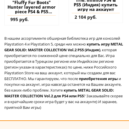
"Fluffy Fur Boots"
PS5 (Индия) купить
Hunter layered armor
игру на аккаунт
piece PS4 & PS5
(Турция) купить
2 104 руб.
995 руб.
дополнение на
аккаунт
В нашем ассортименте обширная библиотека игр для консолей
Playstation 4 и Playstation 5, среди них можно
купить игру METAL
GEAR SOLID: MASTER COLLECTION Vol.2 PS5 (Индия)
, которая
приобретается по сниженной цене специально для Вас. Игра
приобретается в Турецком регионе или Индийском регионе
(регион указан в характеристиках) по цене, ниже Российского
Playstation Store на ваш аккаунт, который мы создаем для вас
БЕСПЛАТНО. Мы гарантируем, что после
приобретения игры
и
покупки на аккаунт, игра навсегда останется на Вашем аккаунте,
без каких-либо проблем. Хотите
купить METAL GEAR SOLID:
MASTER COLLECTION Vol.2 для PS4 или PS5
? Заказывайте скорее
и в кратчайшие сроки игра будет у вас на аккаунте) И заранее,
приятной Вам игры)