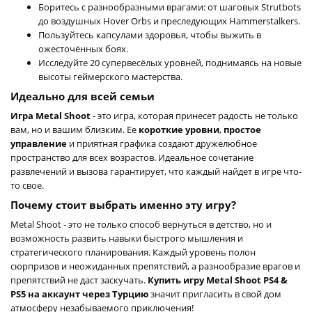
Боритесь с разнообразными врагами: от шаговых Strutbots
до воздушных Hover Orbs и преследующих Hammerstalkers.
Пользуйтесь капсулами здоровья, чтобы выжить в
ожесточённых боях.
Исследуйте 20 супервесёлых уровней, поднимаясь на новые
высоты геймерского мастерства.
Идеально для всей семьи
Игра Metal Shoot
- это игра, которая принесет радость не только
вам, но и вашим близким. Ее
короткие уровни
,
простое
управление
и приятная графика создают дружелюбное
пространство для всех возрастов. Идеальное сочетание
развлечений и вызова гарантирует, что каждый найдет в игре что-
то свое.
Почему стоит выбрать именно эту игру?
Metal Shoot - это не только способ вернуться в детство, но и
возможность развить навыки быстрого мышления и
стратегического планирования. Каждый уровень полон
сюрпризов и неожиданных препятствий, а разнообразие врагов и
препятствий не даст заскучать.
Купить игру Metal Shoot PS4 &
PS5 на аккаунт через Турцию
значит пригласить в свой дом
атмосферу незабываемого приключения!