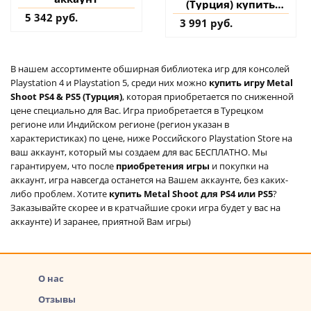
(Турция) купить
игру на аккаунт
5 342 руб.
3 991 руб.
В нашем ассортименте обширная библиотека игр для консолей
Playstation 4 и Playstation 5, среди них можно
купить игру Metal
Shoot PS4 & PS5 (Турция)
, которая приобретается по сниженной
цене специально для Вас. Игра приобретается в Турецком
регионе или Индийском регионе (регион указан в
характеристиках) по цене, ниже Российского Playstation Store на
ваш аккаунт, который мы создаем для вас БЕСПЛАТНО. Мы
гарантируем, что после
приобретения игры
и покупки на
аккаунт, игра навсегда останется на Вашем аккаунте, без каких-
либо проблем. Хотите
купить Metal Shoot для PS4 или PS5
?
Заказывайте скорее и в кратчайшие сроки игра будет у вас на
аккаунте) И заранее, приятной Вам игры)
О нас
Отзывы