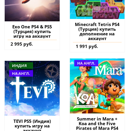
Minecraft Tetris PS4
Exo One PS4 & PS5
(Турция) купить
(Турция) купить
дополнение на
игру на аккаунт
аккаунт
2 995 руб.
1 991 руб.
НА АНГЛ.
ИНДИЯ
НА АНГЛ.
Summer in Mara +
TEVI PS5 (Индия)
Koa and the Five
купить игру на
Pirates of Mara PS4
аккаунт