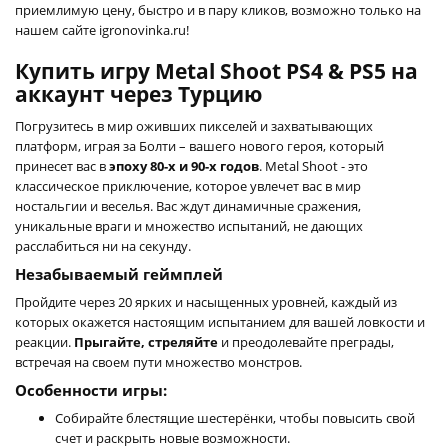
приемлимую цену, быстро и в пару кликов, возможно только на
нашем сайте igronovinka.ru!
Купить игру Metal Shoot PS4 & PS5 на
аккаунт через Турцию
Погрузитесь в мир оживших пикселей и захватывающих
платформ, играя за Болти – вашего нового героя, который
принесет вас в
эпоху 80-х и 90-х годов
. Metal Shoot - это
классическое приключение, которое увлечет вас в мир
ностальгии и веселья. Вас ждут динамичные сражения,
уникальные враги и множество испытаний, не дающих
расслабиться ни на секунду.
Незабываемый геймплей
Пройдите через 20 ярких и насыщенных уровней, каждый из
которых окажется настоящим испытанием для вашей ловкости и
реакции.
Прыгайте, стреляйте
и преодолевайте преграды,
встречая на своем пути множество монстров.
Особенности игры:
Собирайте блестящие шестерёнки, чтобы повысить свой
счет и раскрыть новые возможности.