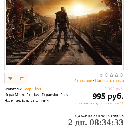
0 отзывов
/
Написать отзыв
2 995 руб.
Издатель:
Deep Silver
995 руб.
Игра: Metro Exodus - Expansion Pass
Наличие: Есть в наличии
Сравнить цену по регионам >>
До конца акции осталось
2
дн.
08
:
34
:
32