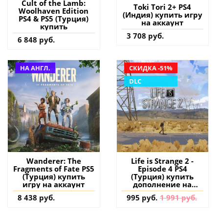
Cult of the Lamb:
Toki Tori 2+ PS4
Woolhaven Edition
(Индия) купить игру
PS4 & PS5 (Турция)
на аккаунт
купить
3 708 руб.
6 848 руб.
НА АНГЛ.
СКИДКА -51%
DLC
Wanderer: The
Life is Strange 2 -
Fragments of Fate PS5
Episode 4 PS4
(Турция) купить
(Турция) купить
игру на аккаунт
дополнение на
аккаунт
8 438 руб.
995 руб.
1 991 руб.