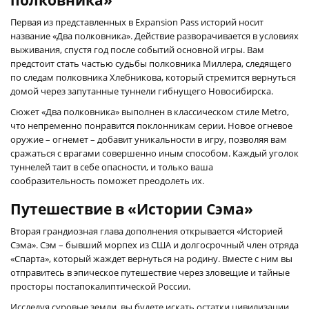
Первая из представленных в Expansion Pass историй носит
название «Два полковника». Действие разворачивается в условиях
выживания, спустя год после событий основной игры. Вам
предстоит стать частью судьбы полковника Миллера, следящего
по следам полковника Хлебникова, который стремится вернуться
домой через запутанные туннели гибнущего Новосибирска.
Сюжет «Два полковника» выполнен в классическом стиле Metro,
что непременно понравится поклонникам серии. Новое огневое
оружие – огнемет – добавит уникальности в игру, позволяя вам
сражаться с врагами совершенно иным способом. Каждый уголок
туннелей таит в себе опасности, и только ваша
сообразительность поможет преодолеть их.
Путешествие в «Истории Сэма»
Вторая грандиозная глава дополнения открывается «Историей
Сэма». Сэм – бывший морпех из США и долгосрочный член отряда
«Спарта», который жаждет вернуться на родину. Вместе с ним вы
отправитесь в эпическое путешествие через зловещие и тайные
просторы постапокалиптической России.
Исследуя суровые земли, вы будете искать остатки цивилизации,