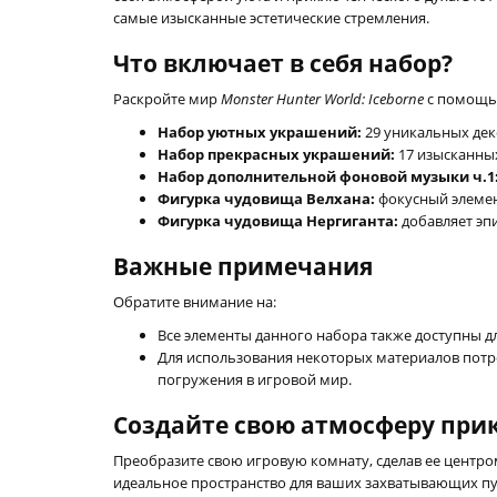
самые изысканные эстетические стремления.
Что включает в себя набор?
Раскройте мир
Monster Hunter World: Iceborne
с помощью
Набор уютных украшений:
29 уникальных дек
Набор прекрасных украшений:
17 изысканных
Набор дополнительной фоновой музыки ч.1
Фигурка чудовища Велхана:
фокусный элемен
Фигурка чудовища Нергиганта:
добавляет эп
Важные примечания
Обратите внимание на:
Все элементы данного набора также доступны дл
Для использования некоторых материалов потр
погружения в игровой мир.
Создайте свою атмосферу пр
Преобразите свою игровую комнату, сделав ее центр
идеальное пространство для ваших захватывающих пу