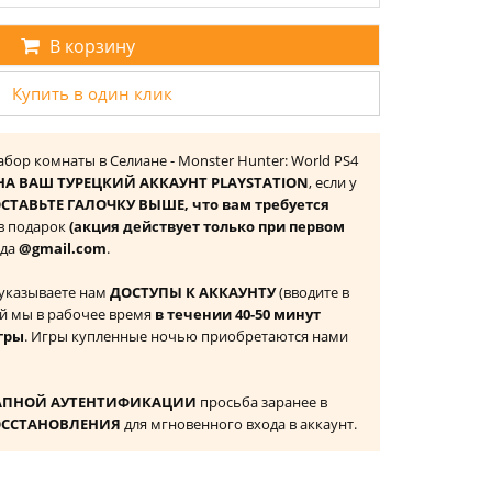
В корзину
Купить в один клик
бор комнаты в Селиане - Monster Hunter: World PS4
НА ВАШ ТУРЕЦКИЙ АККАУНТ PLAYSTATION
, если у
СТАВЬТЕ ГАЛОЧКУ ВЫШЕ, что вам требуется
 в подарок
(акция действует только при первом
ида
@gmail.com
.
 указываете нам
ДОСТУПЫ К АККАУНТУ
(вводите в
й мы в рабочее время
в течении 40-50 минут
гры
. Игры купленные ночью приобретаются нами
АПНОЙ АУТЕНТИФИКАЦИИ
просьба заранее в
ОССТАНОВЛЕНИЯ
для мгновенного входа в аккаунт.