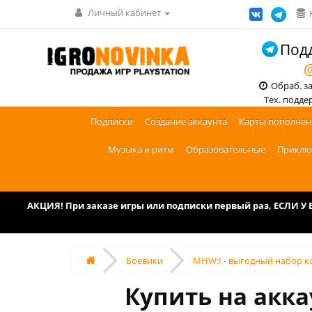
Личный кабинет
Подд
@
Обраб. зак
Тех. поддерж
Подписки
Создание аккаунта
Карты пополнен
Музыка и ритм
Образовательные
Приклю
АКЦИЯ! При заказе игры или подписки первый раз, ЕСЛИ 
Боевики
MHW:I - выгодный набор ко
Купить на акк