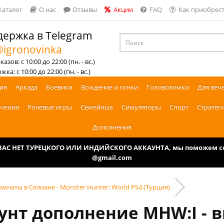
Каталог
О нас
Отзывы
Акции
FAQ
Как приобрест
ержка в Telegram
igronovinka
азов: с 10:00 до 22:00 (пн. - вс.)
ка: с 10:00 до 22:00 (пн. - вс.)
ия
Аркада
Боевики
Вождение и гонки
Головоломки
Для веч
чения
Ролевые игры
Семейные
Симуляторы
Спорт
Стратег
Дополнения
У ВАС НЕТ ТУРЕЦКОГО ИЛИ ИНДИЙСКОГО АККАУНТА, мы поможем соз
@gmail.com
мнаты в Селиане - Monster Hunter: World PS4 (Турция)
аунт дополнение MHW:I - 