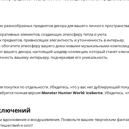
 разнообразных предметов декора для вашего личного пространства
оративных элементов, создающих атмосферу тепла и уюта.
 предметов, привносящих элегантность и утонченность в интерьер.
:
обогатите атмосферу вашего дома новыми музыкальными композиция
т вашего декора, настоящий шедевр коллекции, который станет ключе
ичность вашему интерьеру, подчеркивая его уникальность.
я покупки по отдельности. Убедитесь, что у вас нет дублирующей пок
ебуется полная версия
Monster Hunter World: Iceborne
. Убедитесь, ч
иключений
ом вдохновения и воодушевления. Позвольте вашим творческим фанта
тешествий и охот!