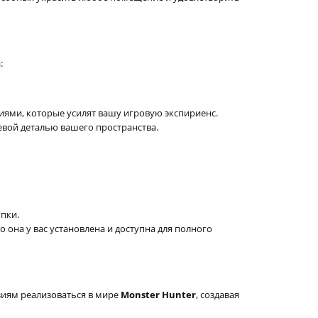
:
ми, которые усилят вашу игровую экспириенс.
вой деталью вашего пространства.
упки.
то она у вас установлена и доступна для полного
зиям реализоваться в мире
Monster Hunter
, создавая