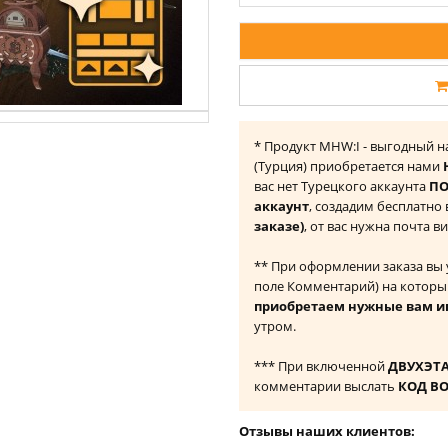
* Продукт MHW:I - выгодный на
(Турция) приобретается нами
вас нет Турецкого аккаунта
ПО
аккаунт
, создадим бесплатно
заказе)
, от вас нужна почта в
** При оформлении заказа вы
поле Комментарий) на которы
приобретаем нужные вам и
утром.
*** При включенной
ДВУХЭТ
комментарии выслать
КОД В
Отзывы наших клиентов: