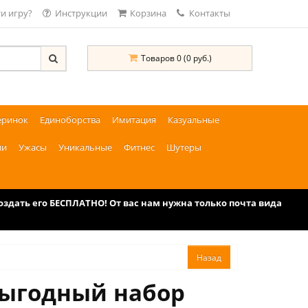
и игру?
Инструкции
Корзина
Контакты
Товаров 0 (0 руб.)
еринок
Единоборства
Имитация
Казуальные
ии
Ужасы
Уникальные
Фитнес
Шутеры
дать его БЕСПЛАТНО! От вас нам нужна только почта вида
выгодный набор