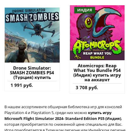
ИНДИЯ
Atomicrops: Reap
Drone Simulator:
What You Bundle PS4
SMASH ZOMBIES PS4
(Индия) купить игру
(Турция) купить
на аккаунт
1 991 руб.
3 708 руб.
В нашем ассортименте обширная библиотека игр для консолей
Playstation 4 и Playstation 5, среди них можно
купить игру
Microsoft Flight Simulator 2024- Standard Edition PS5 (Индия)
,
которая приобретается по сниженной цене специально для Вас.
Игра приобретается в Турецком регионе или Индийском регионе