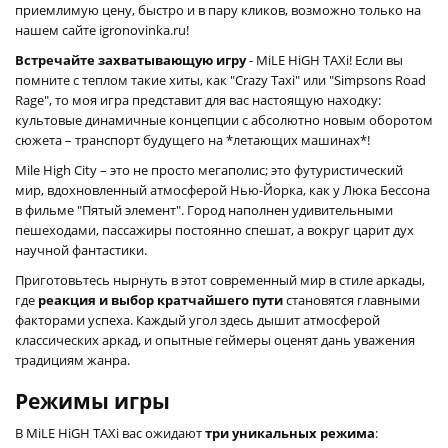
приемлимую цену, быстро и в пару кликов, возможно только на
нашем сайте igronovinka.ru!
Встречайте захватывающую игру
- MiLE HiGH TAXi! Если вы
помните с теплом такие хиты, как "Crazy Taxi" или "Simpsons Road
Rage", то моя игра представит для вас настоящую находку:
культовые динамичные концепции с абсолютно новым оборотом
сюжета – транспорт будущего на *летающих машинах*!
Mile High City – это не просто мегаполис; это футуристический
мир, вдохновленный атмосферой Нью-Йорка, как у Люка Бессона
в фильме "Пятый элемент". Город наполнен удивительными
пешеходами, пассажиры постоянно спешат, а вокруг царит дух
научной фантастики.
Приготовьтесь нырнуть в этот современный мир в стиле аркады,
где
реакция и выбор кратчайшего пути
становятся главными
факторами успеха. Каждый угол здесь дышит атмосферой
классических аркад, и опытные геймеры оценят дань уважения
традициям жанра.
Режимы игры
В MiLE HiGH TAXi вас ожидают
три уникальных режима
: