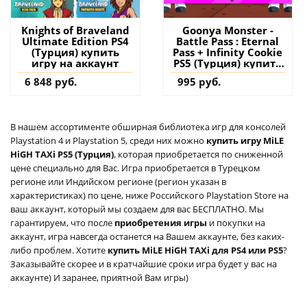
Knights of Braveland
Goonya Monster -
Ultimate Edition PS4
Battle Pass : Eternal
(Турция) купить
Pass + Infinity Cookie
игру на аккаунт
PS5 (Турция) купить
дополнение на
6 848 руб.
995 руб.
аккаунт
В нашем ассортименте обширная библиотека игр для консолей
Playstation 4 и Playstation 5, среди них можно
купить игру MiLE
HiGH TAXi PS5 (Турция)
, которая приобретается по сниженной
цене специально для Вас. Игра приобретается в Турецком
регионе или Индийском регионе (регион указан в
характеристиках) по цене, ниже Российского Playstation Store на
ваш аккаунт, который мы создаем для вас БЕСПЛАТНО. Мы
гарантируем, что после
приобретения игры
и покупки на
аккаунт, игра навсегда останется на Вашем аккаунте, без каких-
либо проблем. Хотите
купить MiLE HiGH TAXi для PS4 или PS5
?
Заказывайте скорее и в кратчайшие сроки игра будет у вас на
аккаунте) И заранее, приятной Вам игры)