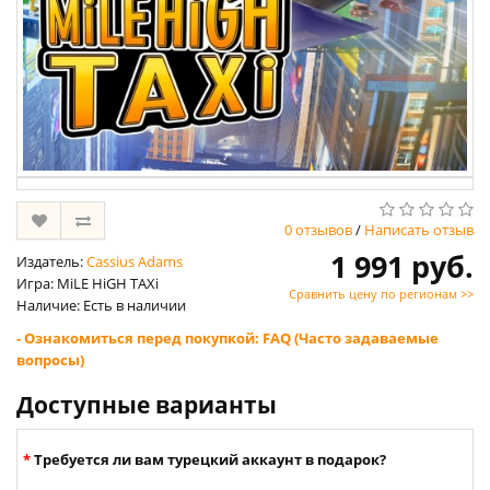
0 отзывов
/
Написать отзыв
1 991 руб.
Издатель:
Cassius Adams
Игра: MiLE HiGH TAXi
Сравнить цену по регионам >>
Наличие: Есть в наличии
- Ознакомиться перед покупкой: FAQ (Часто задаваемые
вопросы)
Доступные варианты
Требуется ли вам турецкий аккаунт в подарок?