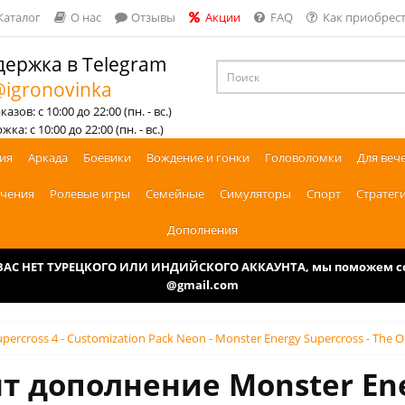
Каталог
О нас
Отзывы
Акции
FAQ
Как приобрест
ержка в Telegram
igronovinka
азов: с 10:00 до 22:00 (пн. - вс.)
ка: с 10:00 до 22:00 (пн. - вс.)
ия
Аркада
Боевики
Вождение и гонки
Головоломки
Для веч
чения
Ролевые игры
Семейные
Симуляторы
Спорт
Стратег
Дополнения
У ВАС НЕТ ТУРЕЦКОГО ИЛИ ИНДИЙСКОГО АККАУНТА, мы поможем соз
@gmail.com
percross 4 - Customization Pack Neon - Monster Energy Supercross - The Of
т дополнение Monster Ener