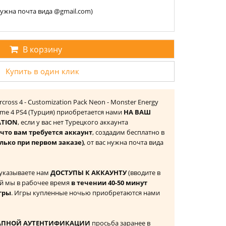
 нужна почта вида @gmail.com)
В корзину
Купить в один клик
cross 4 - Customization Pack Neon - Monster Energy
ogame 4 PS4 (Турция) приобретается нами
НА ВАШ
ATION
, если у вас нет Турецкого аккаунта
то вам требуется аккаунт
, создадим бесплатно в
лько при первом заказе)
, от вас нужна почта вида
 указываете нам
ДОСТУПЫ К АККАУНТУ
(вводите в
й мы в рабочее время
в течении 40-50 минут
гры
. Игры купленные ночью приобретаются нами
АПНОЙ АУТЕНТИФИКАЦИИ
просьба заранее в