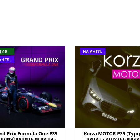
ДИЯ
НА АНГЛ.
АНГЛ.
nd Prix Formula One PS5
Korza MOTOR PS5 (Турц
Индия) купить игру на
купить игру на аккау