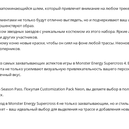
 запоминающийся шлем, который привлечет внимание на любом треке.
ементами не только будут отлично выглядеть, но и подчеркивают ваш 
ршенствуют образ.
иком звездных заездов с уникальным костюмом из этого набора. Ярки
и других участников.
ному коню новые краски, чтобы он сиял на фоне любой трассы. Неонова
соперников.
из самых захватывающих аспектов игры в Monster Energy Supercross 4
а не только усиливают визуальную привлекательность вашего персон
ечный вкус.
 Season Pass. Покупая Customization Pack Neon, вы делаете выбор в п
к.
езд в Monster Energy Supercross 4 не только захватывающим, но и сти
кет – ваш идеальный выбор для выделения на трассе и добавления нов