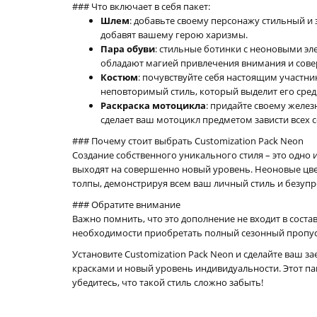
### Что включает в себя пакет:
Шлем
: добавьте своему персонажу стильный и
добавят вашему герою харизмы.
Пара обуви
: стильные ботинки с неоновыми эл
обладают магией привлечения внимания и сове
Костюм
: почувствуйте себя настоящим участн
неповторимый стиль, который выделит его сред
Раскраска мотоцикла
: придайте своему желез
сделает ваш мотоцикл предметом зависти всех 
### Почему стоит выбрать Customization Pack Neon
Создание собственного уникального стиля – это одно 
выходят на совершенно новый уровень. Неоновые цвет
толпы, демонстрируя всем ваш личный стиль и безупр
### Обратите внимание
Важно помнить, что это дополнение не входит в состав
необходимости приобретать полный сезонный пропус
Установите Customization Pack Neon и сделайте ваш за
красками и новый уровень индивидуальности. Этот па
убедитесь, что такой стиль сложно забыть!