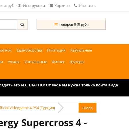
и игру?
Инструкции
Корзина
Контакты
Товаров 0 (0 руб.)
еринок
Единоборства
Имитация
Казуальные
ии
Ужасы
Уникальные
Фитнес
Шутеры
дать его БЕСПЛАТНО! От вас нам нужна только почта вида
ficial Videogame 4 PS4 (Турция)
gy Supercross 4 -