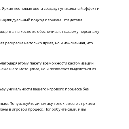
 Яркие неоновые цвета создадут уникальный эффект и
индивидуальный подход к гонкам. Эти детали
е акценты на костюме обеспечивают вашему персонажу
я раскраска не только яркая, но и изысканная, что
. Благодаря этому пакету возможности кастомизации
ажа и его мотоцикла, но и позволяют выделиться из
ользу уникальности вашего игрового процесса без
льным. Почувствуйте динамику гонок вместе с яркими
изны в игровой процесс. Попробуйте сами, и вы