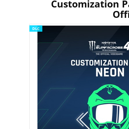
Customization P
Off
DLC