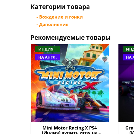
Категории товара
- Вождение и гонки
- Дополнения
Рекомендуемые товары
ИНДИЯ
ИН
НА АНГЛ.
НА 
Mini Motor Racing X PS4
Gra
(Индия) купить игру на
(