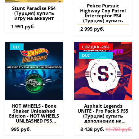
Police Pursuit
Stunt Paradise PS4
Highway Cop Patrol
(Турция) купить
Interceptor PS4
игру на аккаунт
(Турция) купить
1 991 руб.
2 995 руб.
DLC
СКИДКА -28%
DLC
HOT WHEELS - Bone
Asphalt Legends
Shaker Unleashed
UNITE - Pro Pack S PS5
Edition - HOT WHEELS
(Турция) купить
UNLEASHED PS5
дополнение на
(Турция) купить
аккаунт
995 руб.
8 438 руб.
11 707 руб.
дополнение на
аккаунт