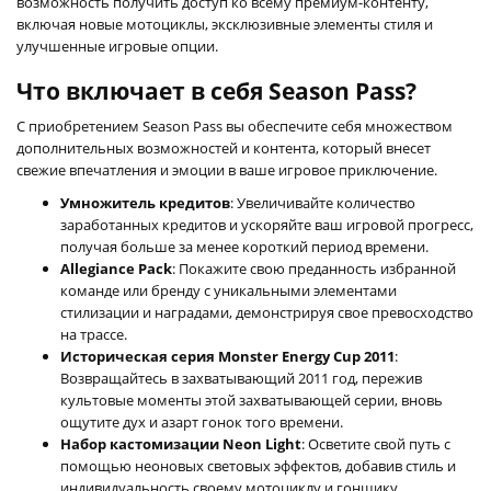
возможность получить доступ ко всему премиум-контенту,
включая новые мотоциклы, эксклюзивные элементы стиля и
улучшенные игровые опции.
Что включает в себя Season Pass?
С приобретением Season Pass вы обеспечите себя множеством
дополнительных возможностей и контента, который внесет
свежие впечатления и эмоции в ваше игровое приключение.
Умножитель кредитов
: Увеличивайте количество
заработанных кредитов и ускоряйте ваш игровой прогресс,
получая больше за менее короткий период времени.
Allegiance Pack
: Покажите свою преданность избранной
команде или бренду с уникальными элементами
стилизации и наградами, демонстрируя свое превосходство
на трассе.
Историческая серия Monster Energy Cup 2011
:
Возвращайтесь в захватывающий 2011 год, пережив
культовые моменты этой захватывающей серии, вновь
ощутите дух и азарт гонок того времени.
Набор кастомизации Neon Light
: Осветите свой путь с
помощью неоновых световых эффектов, добавив стиль и
индивидуальность своему мотоциклу и гонщику.