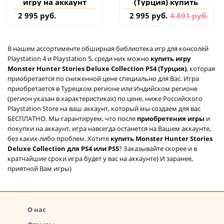
игру на аккаунт
(Турция) купить
2 995 руб.
2 995 руб.
4 891 руб.
В нашем ассортименте обширная библиотека игр для консолей
Playstation 4 и Playstation 5, среди них можно
купить игру
Monster Hunter Stories Deluxe Collection PS4 (Турция)
, которая
приобретается по сниженной цене специально для Вас. Игра
приобретается в Турецком регионе или Индийском регионе
(регион указан в характеристиках) по цене, ниже Российского
Playstation Store на ваш аккаунт, который мы создаем для вас
БЕСПЛАТНО. Мы гарантируем, что после
приобретения игры
и
покупки на аккаунт, игра навсегда останется на Вашем аккаунте,
без каких-либо проблем. Хотите
купить Monster Hunter Stories
Deluxe Collection для PS4 или PS5
? Заказывайте скорее и в
кратчайшие сроки игра будет у вас на аккаунте) И заранее,
приятной Вам игры)
О нас