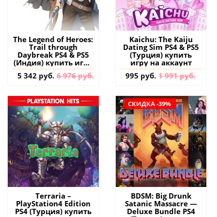
The Legend of Heroes:
Kaichu: The Kaiju
Trail through
Dating Sim PS4 & PS5
Daybreak PS4 & PS5
(Турция) купить
(Индия) купить игру
игру на аккаунт
на аккаунт
5 342 руб.
6 976 руб.
995 руб.
1 991 руб.
СКИДКА -39%
Terraria –
BDSM: Big Drunk
PlayStation4 Edition
Satanic Massacre —
PS4 (Турция) купить
Deluxe Bundle PS4