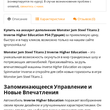
(конвертируется по курсу). В случае возникновения проблем с
оплатой,
свяжитесь с нами.
Описание
Характеристики
Отзывов (0)
Купить на аккаунт дополнение Monster Jam Steel Titans 2
Inverse Higher Education PS4 (Турция)
за приемлимую цену,
быстро и в пару кликов, возможно только на нашем сайте
igronovinka.ru!
Monster Jam Steel Titans 2 Inverse Higher Education
– это
уникальная возможность окунуться в мир грандиозных шоу и
потрясающих автомобилей. Присаживайтесь за руль
впечатляющей машины
Inverse Higher Education
из серии
Spinmaster Inverse и откройте для себя новые горизонты в игре
Monster Jam Steel Titans 2.
Запоминающееся Управление и
Новые Впечатления
Автомобиль
Inverse Higher Education
поражает воображение
своим ярким дизайном и улучшенными характеристиками. Он
создан для тех, кто не боится риска и стремится испытать