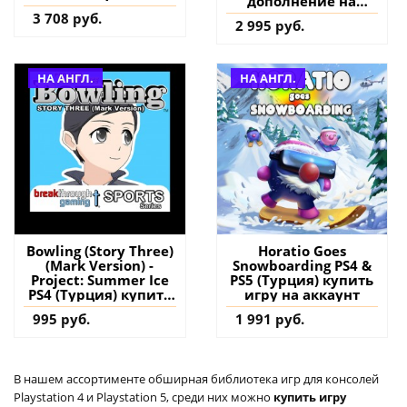
дополнение на
аккаунт
3 708 руб.
2 995 руб.
НА АНГЛ.
НА АНГЛ.
Bowling (Story Three)
Horatio Goes
(Mark Version) -
Snowboarding PS4 &
Project: Summer Ice
PS5 (Турция) купить
PS4 (Турция) купить
игру на аккаунт
игру на аккаунт
995 руб.
1 991 руб.
В нашем ассортименте обширная библиотека игр для консолей
Playstation 4 и Playstation 5, среди них можно
купить игру