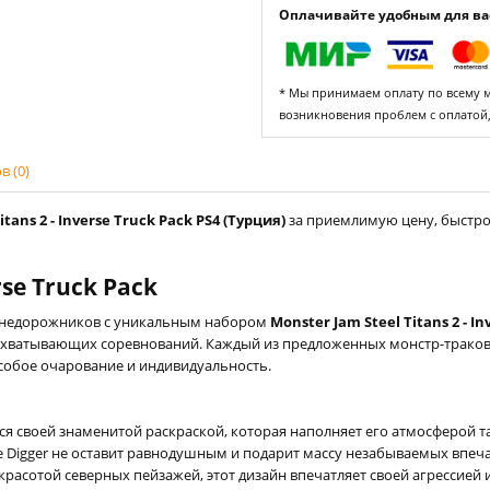
Оплачивайте удобным для вас
* Мы принимаем оплату по всему ми
возникновения проблем с оплатой
 (0)
ans 2 - Inverse Truck Pack PS4 (Турция)
за приемлимую цену, быстро 
rse Truck Pack
внедорожников с уникальным набором
Monster Jam Steel Titans 2 - I
захватывающих соревнований. Каждый из предложенных монстр-траков
 особое очарование и индивидуальность.
тся своей знаменитой раскраской, которая наполняет его атмосферой т
Digger не оставит равнодушным и подарит массу незабываемых впеча
расотой северных пейзажей, этот дизайн впечатляет своей агрессией