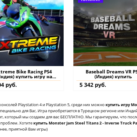
xtreme Bike Racing PS4
Baseball Dreams VR P
Индия) купить игру на
(Индия) купить
аккаунт
04 руб.
5 342 руб.
солей Playstation 4 и Playstation 5, среди них можно
купить игру Mon
специально для Вас. Игра приобретается в Турецком регионе или Индий
аунт, который мы создаем для вас БЕСПЛАТНО. Мы гарантируем, что пос
о проблем. Хотите
купить Monster Jam Steel Titans 2 - Inverse Truck P
анее, приятной Вам игры)