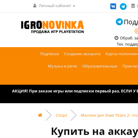
Личный кабинет
Подд
@
Обраб. зак
Тех. поддерж
Подписки
Создание аккаунта
Карты пополнен
Музыка и ритм
Образовательные
Приклю
АКЦИЯ! При заказе игры или подписки первый раз, ЕСЛИ 
Спорт
Monster Jam Steel Titans 2 - In
Купить на аккау