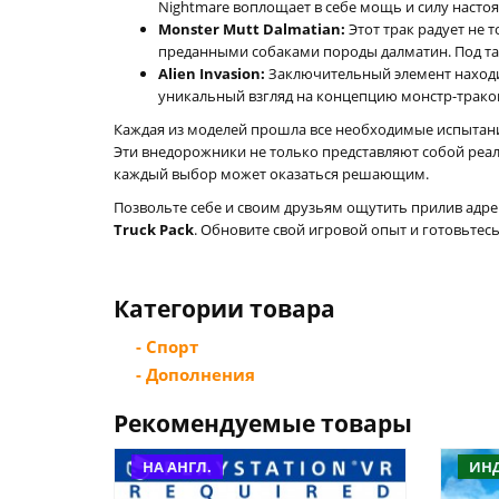
Nightmare воплощает в себе мощь и силу насто
Monster Mutt Dalmatian:
Этот трак радует не
преданными собаками породы далматин. Под та
Alien Invasion:
Заключительный элемент находит
уникальный взгляд на концепцию монстр-трако
Каждая из моделей прошла все необходимые испытания
Эти внедорожники не только представляют собой реал
каждый выбор может оказаться решающим.
Позвольте себе и своим друзьям ощутить прилив ад
Truck Pack
. Обновите свой игровой опыт и готовьтес
Категории товара
- Спорт
- Дополнения
Рекомендуемые товары
НА АНГЛ.
ИН