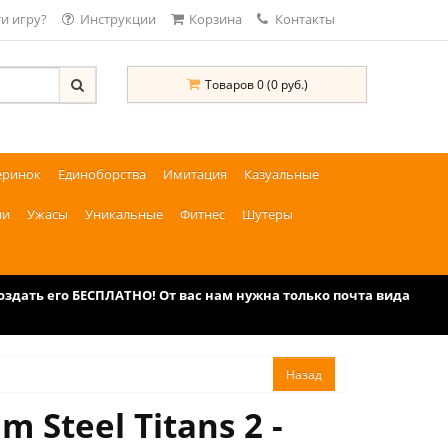
и игру?
Инструкции
Корзина
Контакты
Товаров 0 (0 руб.)
еринок
Единоборства
Имитация
Казуальные
ии
Ужасы
Уникальные
Фитнес
Шутеры
дать его БЕСПЛАТНО! От вас нам нужна только почта вида
Steel Titans 2 -