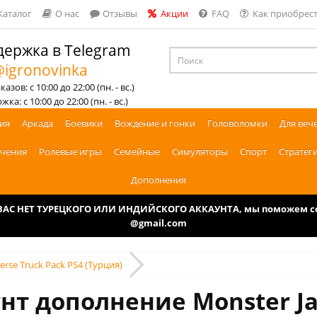
Каталог
О нас
Отзывы
Акции
FAQ
Как приобрест
ержка в Telegram
igronovinka
азов: с 10:00 до 22:00 (пн. - вс.)
ка: с 10:00 до 22:00 (пн. - вс.)
ия
Аркада
Боевики
Вождение и гонки
Головоломки
Для веч
чения
Ролевые игры
Семейные
Симуляторы
Спорт
Стратег
Дополнения
У ВАС НЕТ ТУРЕЦКОГО ИЛИ ИНДИЙСКОГО АККАУНТА, мы поможем соз
@gmail.com
verse Truck Pack PS4 (Турция)
нт дополнение Monster Jam 