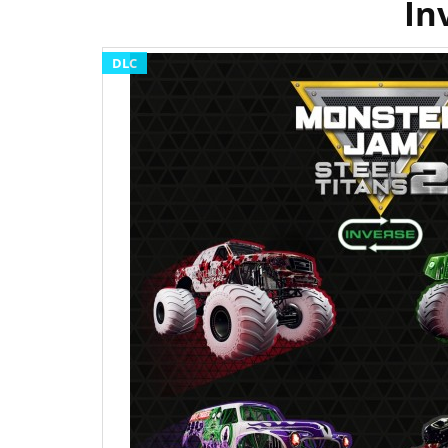
In
DLC