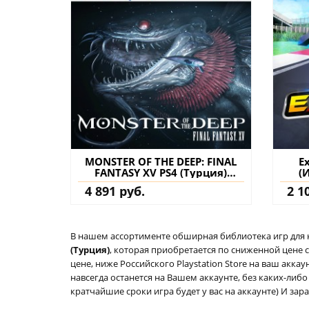
MONSTER OF THE DEEP: FINAL
E
FANTASY XV PS4 (Турция)
(
купить игру на аккаунт
4 891 руб.
2 1
В нашем ассортименте обширная библиотека игр для кон
(Турция)
, которая приобретается по сниженной цене 
цене, ниже Российского Playstation Store на ваш акк
навсегда останется на Вашем аккаунте, без каких-либ
кратчайшие сроки игра будет у вас на аккаунте) И зар