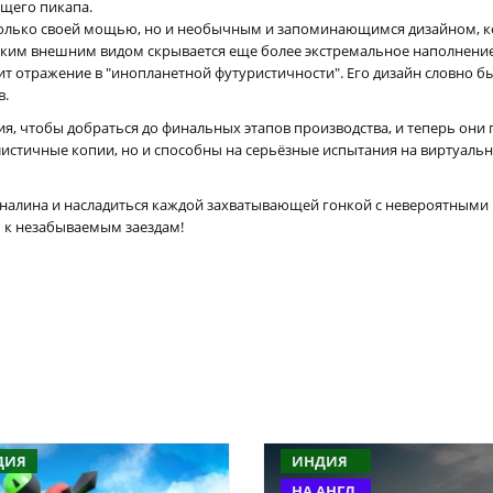
ящего пикапа.
 только своей мощью, но и необычным и запоминающимся дизайном, к
ким внешним видом скрывается еще более экстремальное наполнение
 отражение в "инопланетной футуристичности". Его дизайн словно бы
в.
, чтобы добраться до финальных этапов производства, и теперь они
истичные копии, но и способны на серьёзные испытания на виртуальны
реналина и насладиться каждой захватывающей гонкой с невероятным
ь к незабываемым заездам!
ДИЯ
ИНДИЯ
НА АНГЛ.