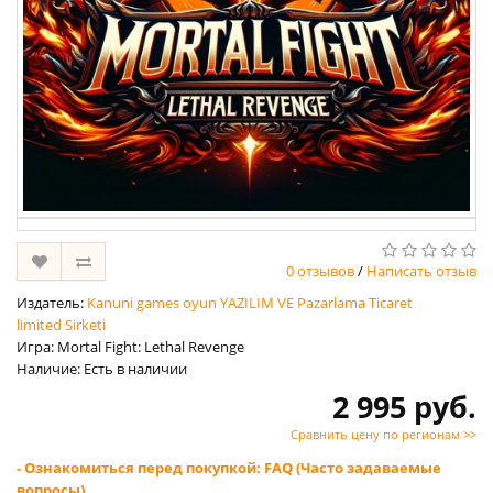
0 отзывов
/
Написать отзыв
Издатель:
Kanuni games oyun YAZILIM VE Pazarlama Ticaret
limited Sirketi
Игра: Mortal Fight: Lethal Revenge
Наличие: Есть в наличии
2 995 руб.
Сравнить цену по регионам >>
- Ознакомиться перед покупкой: FAQ (Часто задаваемые
вопросы)