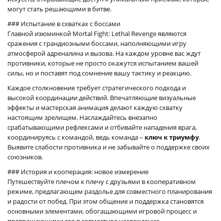
могут стать решающими в битве.
### Испытание в схватках с боссами
Главной изюминкой Mortal Fight: Lethal Revenge являются
сражения с грандиозными боссами, наполняющими игру
атмосферой адреналина и вызова. На каждом уровне вас ждут
противники, которые не просто окажутся испытанием вашей
силы, но и поставят под сомнение вашу тактику и реакцию.
Каждое столкновение требует стратегического подхода и
высокой координации действий. Впечатляющие визуальные
эффекты и мастерская анимация делают каждую схватку
настоящим зрелищем. Наслаждайтесь внезапно
срабатывающими рефлексами и отбивайте нападения врага,
координируясь с командой, ведь команда –
ключ к триумфу
.
Выявите слабости противника и не забывайте о поддержке своих
союзников.
### История и кооперация: новое измерение
Путешествуйте плечом к плечу с друзьями в кооперативном
режиме, предлагающем раздолье для совместного планирования
и радости от побед. При этом общение и поддержка становятся
основными элементами, обогащающими игровой процесс и
превращающими его в совместное наслаждение.