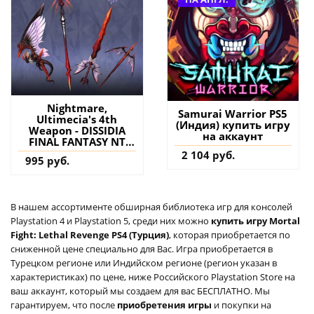
Nightmare,
Samurai Warrior PS5
Ultimecia's 4th
(Индия) купить игру
Weapon - DISSIDIA
на аккаунт
FINAL FANTASY NT
PS4 (Турция) купить
2 104 руб.
995 руб.
дополнение на
аккаунт
В нашем ассортименте обширная библиотека игр для консолей
Playstation 4 и Playstation 5, среди них можно
купить игру Mortal
Fight: Lethal Revenge PS4 (Турция)
, которая приобретается по
сниженной цене специально для Вас. Игра приобретается в
Турецком регионе или Индийском регионе (регион указан в
характеристиках) по цене, ниже Российского Playstation Store на
ваш аккаунт, который мы создаем для вас БЕСПЛАТНО. Мы
гарантируем, что после
приобретения игры
и покупки на