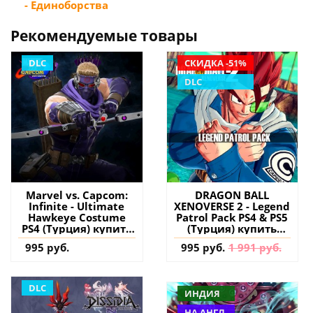
- Единоборства
Рекомендуемые товары
DLC
СКИДКА -51%
DLC
Marvel vs. Capcom:
DRAGON BALL
Infinite - Ultimate
XENOVERSE 2 - Legend
Hawkeye Costume
Patrol Pack PS4 & PS5
PS4 (Турция) купить
(Турция) купить
дополнение на
дополнение на
995 руб.
995 руб.
1 991 руб.
аккаунт
аккаунт
DLC
ИНДИЯ
НА АНГЛ.