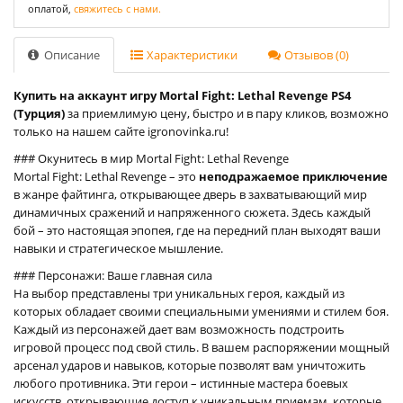
оплатой,
свяжитесь с нами.
Описание
Характеристики
Отзывов (0)
Купить на аккаунт игру Mortal Fight: Lethal Revenge PS4
(Турция)
за приемлимую цену, быстро и в пару кликов, возможно
только на нашем сайте igronovinka.ru!
### Окунитесь в мир Mortal Fight: Lethal Revenge
Mortal Fight: Lethal Revenge – это
неподражаемое приключение
в жанре файтинга, открывающее дверь в захватывающий мир
динамичных сражений и напряженного сюжета. Здесь каждый
бой – это настоящая эпопея, где на передний план выходят ваши
навыки и стратегическое мышление.
### Персонажи: Ваше главная сила
На выбор представлены три уникальных героя, каждый из
которых обладает своими специальными умениями и стилем боя.
Каждый из персонажей дает вам возможность подстроить
игровой процесс под свой стиль. В вашем распоряжении мощный
арсенал ударов и навыков, которые позволят вам уничтожить
любого противника. Эти герои – истинные мастера боевых
искусств, открывающие доступ к уникальным приемам, которые