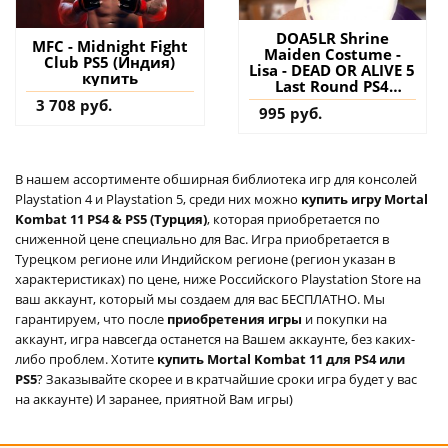
DOA5LR Shrine
MFC - Midnight Fight
Maiden Costume -
Club PS5 (Индия)
Lisa - DEAD OR ALIVE 5
купить
Last Round PS4
(Турция) купить
3 708 руб.
995 руб.
дополнение на
аккаунт
В нашем ассортименте обширная библиотека игр для консолей
Playstation 4 и Playstation 5, среди них можно
купить игру Mortal
Kombat 11 PS4 & PS5 (Турция)
, которая приобретается по
сниженной цене специально для Вас. Игра приобретается в
Турецком регионе или Индийском регионе (регион указан в
характеристиках) по цене, ниже Российского Playstation Store на
ваш аккаунт, который мы создаем для вас БЕСПЛАТНО. Мы
гарантируем, что после
приобретения игры
и покупки на
аккаунт, игра навсегда останется на Вашем аккаунте, без каких-
либо проблем. Хотите
купить Mortal Kombat 11 для PS4 или
PS5
? Заказывайте скорее и в кратчайшие сроки игра будет у вас
на аккаунте) И заранее, приятной Вам игры)