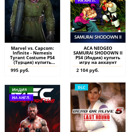
НА АНГЛ.
Marvel vs. Capcom:
ACA NEOGEO
Infinite - Nemesis
SAMURAI SHODOWN II
Tyrant Costume PS4
PS4 (Индия) купить
(Турция) купить
игру на аккаунт
дополнение на
995 руб.
2 104 руб.
аккаунт
DLC
ИНДИЯ
НА АНГЛ.