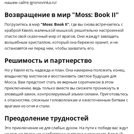
нашем сайте igronovinka.ru!
Возвращение в мир "Moss: Book II"
Погрузитесь в мир
"Moss: Book II"
, где вы снова встречаетесь с
храброй Квилл, маленькой мышкой, решительно настроенной
спасти свой сказочный мир от врагов. Они жаждут завладеть
волшебным кристаллом, который она бережно хранит, и не
остановятся ни перед чем, чтобы захватить его.
Решимость и партнерство
Но у Квилл есть надежда и план. Она намерена положить конец
владычеству мистиков и восстановить светлое будущее для
Мосса. Вам предстоит стать ее верным соратником в этом
приключении, ведь только вместе вы сможете проникнуть в
зловещий замок, контролируемый злыми силами. Приготовьтесь
к опасностям, сложным головоломкам и ожесточенным битвам с
врагами из огня и стали.
Преодоление трудностей
Это приключение не для слабых духом. На пути к победе вас ждут
не только враги, но и собственные страхи и сомнения. Каждый