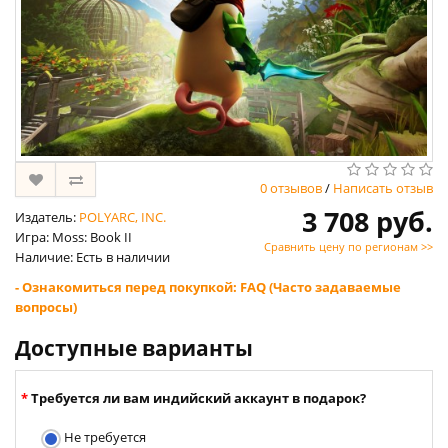
0 отзывов
/
Написать отзыв
3 708 руб.
Издатель:
POLYARC, INC.
Игра: Moss: Book II
Сравнить цену по регионам >>
Наличие: Есть в наличии
- Ознакомиться перед покупкой: FAQ (Часто задаваемые
вопросы)
Доступные варианты
Требуется ли вам индийский аккаунт в подарок?
Не требуется