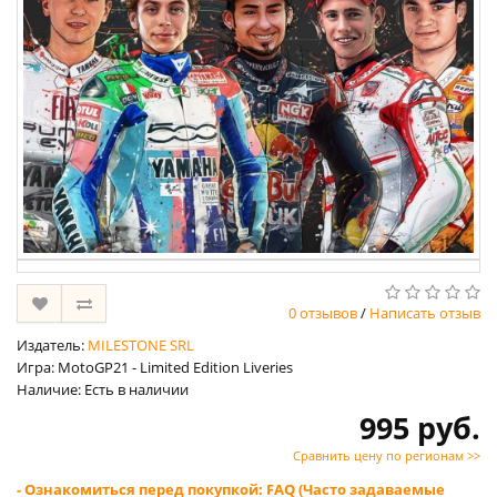
0 отзывов
/
Написать отзыв
Издатель:
MILESTONE SRL
Игра: MotoGP21 - Limited Edition Liveries
Наличие: Есть в наличии
995 руб.
Сравнить цену по регионам >>
- Ознакомиться перед покупкой: FAQ (Часто задаваемые