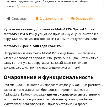
(конвертируется по курсу). В случае возникновения проблем с
оплатой,
свяжитесь с нами.
Описание
Характеристики
Отзывов (0)
Купить на аккаунт дополнение MotoGP23 - Special Suits -
MotoGP23 PS4 & PS5 (Турция)
за приемлимую цену, быстро и в
пару кликов, возможно только на нашем сайте igronovinka.ru!
MotoGP23 - Special Suits для PS4 и PS5
Погрузитесь в мир гонок MotoGP23 с еще большим стилем и
классом благодаря дополнению Special Suits. Вдохните жизнь в
вашу гоночную карьеру, делая каждый заезд не только
захватывающим, но и по-настоящему элегантным!
Очарование и функциональность
Эти специальные костюмы предлагают две уникальные расцветки
для всемирно известных брендов экипировки: Dainese и
Alpinestars. Выберите между
двумя эксклюзивными стилями
,
которые были специально разработаны для того, чтобы вы
чувствовали себя уверенно и привлекательно на трассе.