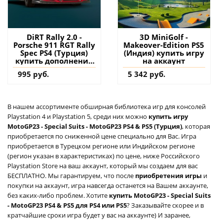
DiRT Rally 2.0 -
3D MiniGolf -
Porsche 911 RGT Rally
Makeover-Edition PS5
Spec PS4 (Турция)
(Индия) купить игру
купить дополнение
на аккаунт
на аккаунт
995 руб.
5 342 руб.
В нашем ассортименте обширная библиотека игр для консолей
Playstation 4 и Playstation 5, среди них можно
купить игру
MotoGP23 - Special Suits - MotoGP23 PS4 & PS5 (Турция)
, которая
приобретается по сниженной цене специально для Вас. Игра
приобретается в Турецком регионе или Индийском регионе
(регион указан в характеристиках) по цене, ниже Российского
Playstation Store на ваш аккаунт, который мы создаем для вас
БЕСПЛАТНО. Мы гарантируем, что после
приобретения игры
и
покупки на аккаунт, игра навсегда останется на Вашем аккаунте,
без каких-либо проблем. Хотите
купить MotoGP23 - Special Suits
- MotoGP23 PS4 & PS5 для PS4 или PS5
? Заказывайте скорее и в
кратчайшие сроки игра будет у вас на аккаунте) И заранее,