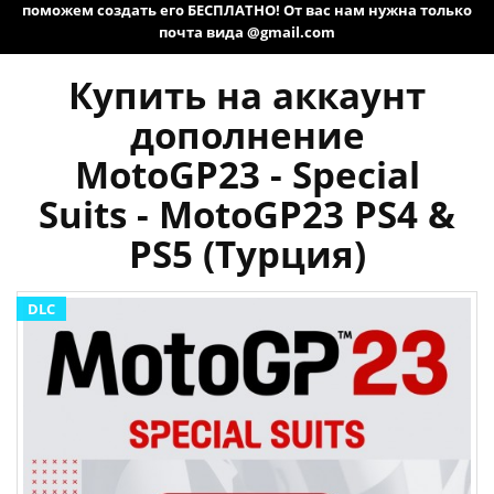
поможем создать его БЕСПЛАТНО! От вас нам нужна только
почта вида @gmail.com
Купить на аккаунт
дополнение
MotoGP23 - Special
Suits - MotoGP23 PS4 &
PS5 (Турция)
DLC